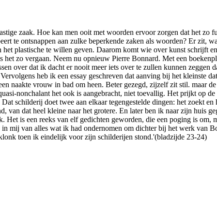
 lastige zaak. Hoe kan men ooit met woorden ervoor zorgen dat het zo
probeert te ontsnappen aan zulke beperkende zaken als woorden? Er zit, 
 het plastische te willen geven. Daarom komt wie over kunst schrijft en z
mij is het zo vergaan. Neem nu opnieuw Pierre Bonnard. Met een boekenp
ssen over dat ik dacht er nooit meer iets over te zullen kunnen zeggen d
 Vervolgens heb ik een essay geschreven dat aanving bij het kleinste dat
een naakte vrouw in bad om heen. Beter gezegd, zijzelf zit stil. maar de 
 quasi-nonchalant het ook is aangebracht, niet toevallig. Het prijkt op d
n. Dat schilderij doet twee aan elkaar tegengestelde dingen: het zoekt e
van dat heel kleine naar het grotere. En later ben ik naar zijn huis gega
k. Het is een reeks van elf gedichten geworden, die een poging is om, 
idu in mij van alles wat ik had ondernomen om dichter bij het werk van 
nk toen ik eindelijk voor zijn schilderijen stond.'(bladzijde 23-24)