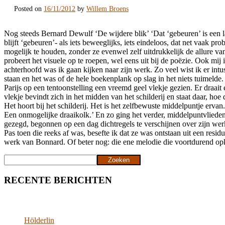
Posted on
16/11/2012
by
Willem Broens
Nog steeds Bernard Dewulf ‘De wijdere blik’ ‘Dat ‘gebeuren’ is een
blijft ‘gebeuren’- als iets beweeglijks, iets eindeloos, dat net vaak 
mogelijk te houden, zonder ze evenwel zelf uitdrukkelijk de allure van
probeert het visuele op te roepen, wel eens uit bij de poëzie. Ook 
achterhoofd was ik gaan kijken naar zijn werk. Zo veel wist ik er intu
staan en het was of de hele boekenplank op slag in het niets tuimelde.
Parijs op een tentoonstelling een vreemd geel vlekje gezien. Er draait 
vlekje bevindt zich in het midden van het schilderij en staat daar, hoe
Het hoort bij het schilderij. Het is het zelfbewuste middelpuntje erva
Een onmogelijke draaikolk.’ En zo ging het verder, middelpuntvliedend, 
gezegd, begonnen op een dag dichtregels te verschijnen over zijn wer
Pas toen die reeks af was, besefte ik dat ze was ontstaan uit een res
werk van Bonnard. Of beter nog: die ene melodie die voortdurend opklo
Zoeken
Zoeken
RECENTE BERICHTEN
Hölderlin