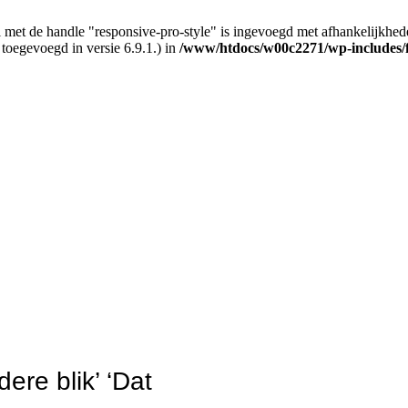
 met de handle "responsive-pro-style" is ingevoegd met afhankelijkheden d
 toegevoegd in versie 6.9.1.) in
/www/htdocs/w00c2271/wp-includes/
ere blik’ ‘Dat