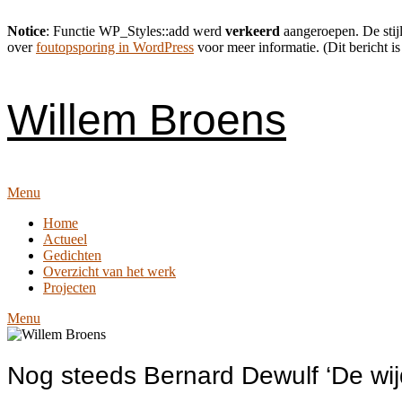
Notice
: Functie WP_Styles::add werd
verkeerd
aangeroepen. De stijl
over
foutopsporing in WordPress
voor meer informatie. (Dit bericht is
Skip
to
content
Willem Broens
Menu
Home
Actueel
Gedichten
Overzicht van het werk
Projecten
Menu
Nog steeds Bernard Dewulf ‘De wijd