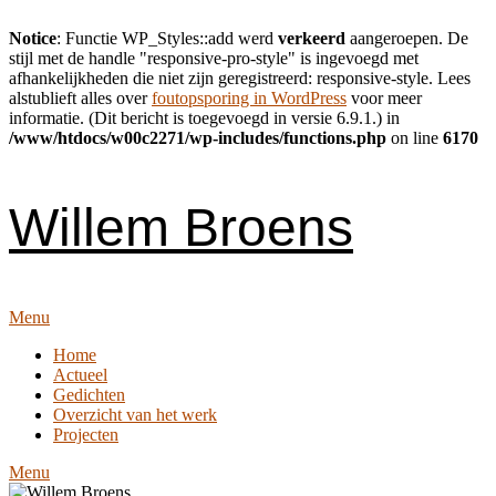
Notice
: Functie WP_Styles::add werd
verkeerd
aangeroepen. De
stijl met de handle "responsive-pro-style" is ingevoegd met
afhankelijkheden die niet zijn geregistreerd: responsive-style. Lees
alstublieft alles over
foutopsporing in WordPress
voor meer
informatie. (Dit bericht is toegevoegd in versie 6.9.1.) in
/www/htdocs/w00c2271/wp-includes/functions.php
on line
6170
Skip
to
content
Willem Broens
Menu
Home
Actueel
Gedichten
Overzicht van het werk
Projecten
Menu