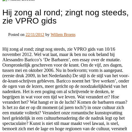
Hij zong al rond; zingt nog steeds,
zie VPRO gids
Posted on
22/11/2012
by
Willem Broens
Hij zong al rond; zingt nog steeds, zie VPRO gids van 10/16
november 2012. Wel wat laat, maar ik ben nu ook beland bij
Alessandro Baricco’s ‘De Barbaren’, een essay over de mutatie.
Oorspronkelijk geschreven voor de krant. Om de vijf, zes dagen,
tussen mei en oktober 2006. Nu in boekvorm; vorm is aangepast.
(eerste druk 2009, in het Nederlands) De stijl is de stijl van het voor-
de-krant-schrijven gebleven. Baricco noemt het ‘live werken’, onder
de ogen van de lezers, meer gericht op de noodzakelijkheid van het
nadenken. Het is een poging om al schrijvende te denken, te
begrijpen in wat voor een tijd we leven. Wat verandert er? Hoe
verandert het? Wat hangt er in de lucht? Komen de barbaren eraan?
Is het zo dat er op dit moment (al jaren toch?) in onze cultuur zich
een mutatie voltrekt? Verandert onze romantische kunstopvatting
heel geleidelijk in een cultuurbenadering die de nadruk legt op het
spectaculaire? Kunst is niet stil maar maakt veel lawaai, is snel,
bemoeit zich met de lage en hoge regionen van de cultuur, versmelt