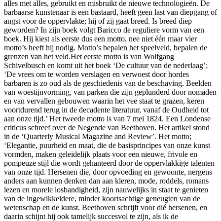
alles met alles, gebruikt en misbruikt de nieuwe technologieën. De
barbaarse kunstenaar is een bastaard, heeft geen last van diepgang of
angst voor de oppervlakte; hij of zij gaat breed. Is breed diep
geworden? In zijn boek volgt Baricco de reguliere vorm van een
boek. Hij kiest als eerste dus een motto, nee niet één maar vier
motto’s heeft hij nodig. Motto’s bepalen het speelveld, bepalen de
grenzen van het veld.Het eerste motto is van Wolfgang
Schivelbusch en komt uit het boek ‘De cultuur van de nederlaag’;
‘De vrees om te worden verslagen en verwoest door hordes
barbaren is zo oud als de geschiedenis van de beschaving. Beelden
van woestijnvorming, van parken die zijn geplunderd door nomaden
en van vervallen gebouwen waarin het vee staat te grazen, keren
voortdurend terug in de decadente literatuur, vanaf de Oudheid tot
aan onze tijd.’ Het tweede motto is van 7 mei 1824. Een Londense
criticus schreef over de Negende van Beethoven. Het artikel stond
in de ‘Quarterly Musical Magazine and Review’. Het motto;
‘Elegantie, puurheid en maat, die de basisprincipes van onze kunst
vormden, maken geleidelijk plaats voor een nieuwe, frivole en
pompeuze stijl die wordt gehanteerd door de oppervlakkige talenten
van onze tijd. Hersenen die, door opvoeding en gewoonte, nergens
anders aan kunnen denken dan aan kleren, mode, roddels, romans
lezen en morele losbandigheid, zijn nauwelijks in staat te genieten
van de ingewikkeldere, minder koortsachtige geneugten van de
wetenschap en de kunst. Beethoven schrijft voor dié hersenen, en
daarin schijnt hij ook tamelijk succesvol te zijn, als ik de