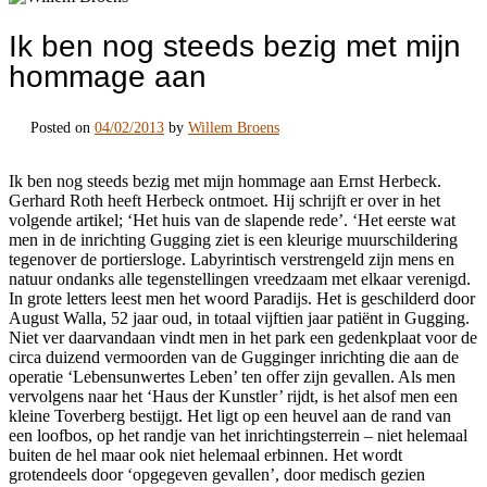
Ik ben nog steeds bezig met mijn
hommage aan
Posted on
04/02/2013
by
Willem Broens
Ik ben nog steeds bezig met mijn hommage aan Ernst Herbeck.
Gerhard Roth heeft Herbeck ontmoet. Hij schrijft er over in het
volgende artikel; ‘Het huis van de slapende rede’. ‘Het eerste wat
men in de inrichting Gugging ziet is een kleurige muurschildering
tegenover de portiersloge. Labyrintisch verstrengeld zijn mens en
natuur ondanks alle tegenstellingen vreedzaam met elkaar verenigd.
In grote letters leest men het woord Paradijs. Het is geschilderd door
August Walla, 52 jaar oud, in totaal vijftien jaar patiënt in Gugging.
Niet ver daarvandaan vindt men in het park een gedenkplaat voor de
circa duizend vermoorden van de Gugginger inrichting die aan de
operatie ‘Lebensunwertes Leben’ ten offer zijn gevallen. Als men
vervolgens naar het ‘Haus der Kunstler’ rijdt, is het alsof men een
kleine Toverberg bestijgt. Het ligt op een heuvel aan de rand van
een loofbos, op het randje van het inrichtingsterrein – niet helemaal
buiten de hel maar ook niet helemaal erbinnen. Het wordt
grotendeels door ‘opgegeven gevallen’, door medisch gezien