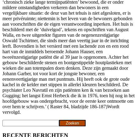
‘chronisch zieke lange termijnpatiënten’ bewoond, die er onder
mildere omstandigheden verkeren dan bewoners in een
vergelijkbare situatie: de deur van het tehuis is niet afgesloten, er is
meer privéruimte; niettemin is het leven van de bewoners gebonden
aan voorschriften die de eigen verantwoording inperken. Het huis is
beschilderd met de ‘duivelgod’, tekens en opschriften van August
Walla, en twee uitgerekte figuren van de negenenzestigjarige
Oswald Tschirtner, die sinds meer dan veertig jaar in de inrichting
leeft. Bovendien is het versierd met een lachende zon en een rood
hart van de inmiddels beroemde Johann Hauser, een
tweeënzestigjarige patiënt die al 39 jaar is opgenomen. Achter het
gebouw beschilderde stenen en bontgestippelde houtplastieken met
wieken die aan totempalen doen denken. Deze zijn gemaakt door
Johann Garber, tot voor kort de jongste bewoner, een
eenenveertigjarige man met puntmuts. Hij heeft ook de grote oude
kachel in de kelder met stippen in allerlei kleuren beschilderd. De
psychiater Leo Navratil en zijn patiënten ken ik van bezoeken aan
Gugging; het langst Ernst Herbeck die ik in 1976, toen hij nog in het
hoofdgebouw was ondergebracht, voor de eerste keer ontmoette om
over hem te schrijven.’ ( Raster 84, bladzijde 186-187)Wordt
vervolgd.
Zoeken
Zoeken
RECENTE BERICHTEN