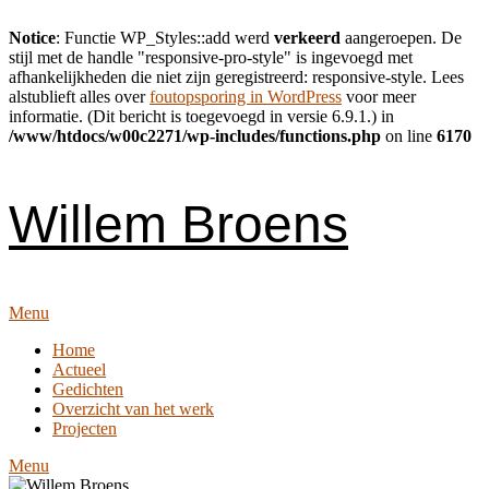
Notice
: Functie WP_Styles::add werd
verkeerd
aangeroepen. De
stijl met de handle "responsive-pro-style" is ingevoegd met
afhankelijkheden die niet zijn geregistreerd: responsive-style. Lees
alstublieft alles over
foutopsporing in WordPress
voor meer
informatie. (Dit bericht is toegevoegd in versie 6.9.1.) in
/www/htdocs/w00c2271/wp-includes/functions.php
on line
6170
Skip
to
content
Willem Broens
Menu
Home
Actueel
Gedichten
Overzicht van het werk
Projecten
Menu