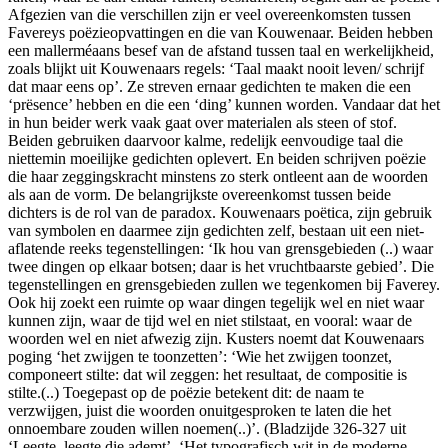
Afgezien van die verschillen zijn er veel overeenkomsten tussen
Favereys poëzieopvattingen en die van Kouwenaar. Beiden hebben
een mallerméaans besef van de afstand tussen taal en werkelijkheid,
zoals blijkt uit Kouwenaars regels: ‘Taal maakt nooit leven/ schrijf
dat maar eens op’. Ze streven ernaar gedichten te maken die een
‘prësence’ hebben en die een ‘ding’ kunnen worden. Vandaar dat het
in hun beider werk vaak gaat over materialen als steen of stof.
Beiden gebruiken daarvoor kalme, redelijk eenvoudige taal die
niettemin moeilijke gedichten oplevert. En beiden schrijven poëzie
die haar zeggingskracht minstens zo sterk ontleent aan de woorden
als aan de vorm. De belangrijkste overeenkomst tussen beide
dichters is de rol van de paradox. Kouwenaars poëtica, zijn gebruik
van symbolen en daarmee zijn gedichten zelf, bestaan uit een niet-
aflatende reeks tegenstellingen: ‘Ik hou van grensgebieden (..) waar
twee dingen op elkaar botsen; daar is het vruchtbaarste gebied’. Die
tegenstellingen en grensgebieden zullen we tegenkomen bij Faverey.
Ook hij zoekt een ruimte op waar dingen tegelijk wel en niet waar
kunnen zijn, waar de tijd wel en niet stilstaat, en vooral: waar de
woorden wel en niet afwezig zijn. Kusters noemt dat Kouwenaars
poging ‘het zwijgen te toonzetten’: ‘Wie het zwijgen toonzet,
componeert stilte: dat wil zeggen: het resultaat, de compositie is
stilte.(..) Toegepast op de poëzie betekent dit: de naam te
verzwijgen, juist die woorden onuitgesproken te laten die het
onnoembare zouden willen noemen(..)’. (Bladzijde 326-327 uit
‘Leegte, leegte die ademt’, ‘Het typografisch wit in de moderne