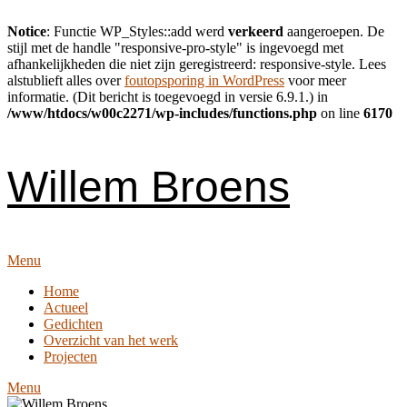
Notice
: Functie WP_Styles::add werd
verkeerd
aangeroepen. De
stijl met de handle "responsive-pro-style" is ingevoegd met
afhankelijkheden die niet zijn geregistreerd: responsive-style. Lees
alstublieft alles over
foutopsporing in WordPress
voor meer
informatie. (Dit bericht is toegevoegd in versie 6.9.1.) in
/www/htdocs/w00c2271/wp-includes/functions.php
on line
6170
Skip
to
content
Willem Broens
Menu
Home
Actueel
Gedichten
Overzicht van het werk
Projecten
Menu