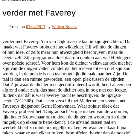
verder met Faverey
Posted on
03/04/2013
by
Willem Broens
verder met Faverey. Yra van Dijk over de taal in zijn gedichten. ‘Dat
maakt wat Faverey probeert ingewikkelder. Hij wil niet de dingen,
of hun idee, of zelfs maar hun afwezigheid beschrijven, maar de
leegte zélf. Zijn programma doet daarom denken aan wat Heidegger
over poëzie schreef. Voor hem kon de dichter weliswaar ook niet het
zijn van de dingen vatten zonder dat het meteen tot een niet-zijn zou
worden, in de poëzie is een taal mogelijk die raakt aan het Zijn. De
taal is dan een ruimte geworden, een open plek tussen de zijnden.
Dat Zijn waar de dichter mee geconfronteerd wordt, heeft alleen een
afgrond onder zich, dus staat de dichter oog in oog met een leegte.
Ik denk dat dát is wat Faverey tracht te beschrijven: de ‘ijzigste
leegte'(VG 568). Dat is een verschil met Mallermé, en tevens met
Favereys tijdgenoot Gerrit Kouwenaar. Waar zojuist bleek dat
Faverey probeert het ‘Ding-an-sich’ vrij te maken van de woorden,
lijkt het er Kouwenaar om te doen de dingen en woorden zo dicht
mogelijk op elkaar te betrekken:'(..) de afstand tussen taal en
werkelijkheid zo miniem mogelijk maken, en waar ze elkaar bijna
raken, waar ze aan elkaar ruiken, besnuffelen, begint dan de poëzie’.