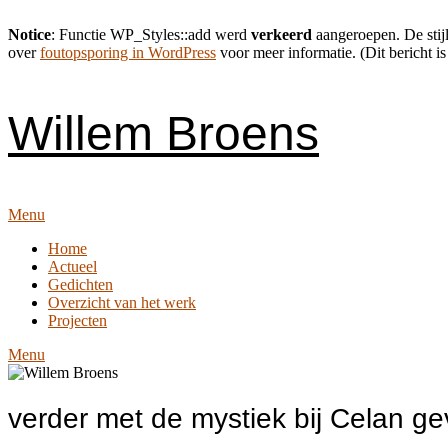
Notice
: Functie WP_Styles::add werd
verkeerd
aangeroepen. De stijl
over
foutopsporing in WordPress
voor meer informatie. (Dit bericht is
Skip
to
content
Willem Broens
Menu
Home
Actueel
Gedichten
Overzicht van het werk
Projecten
Menu
verder met de mystiek bij Celan ge