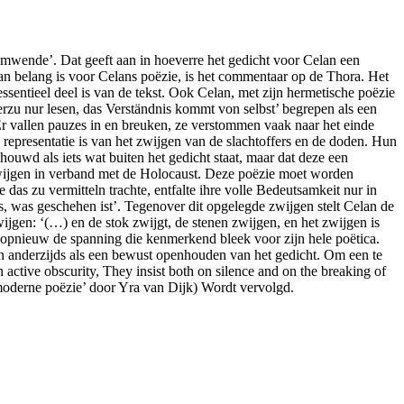
temwende’. Dat geeft aan in hoeverre het gedicht voor Celan een
 van belang is voor Celans poëzie, is het commentaar op de Thora. Het
ssentieel deel is van de tekst. Ook Celan, met zijn hermetische poëzie
merzu nur lesen, das Verständnis kommt von selbst’ begrepen als een
r vallen pauzes in en breuken, ze verstommen vaak naar het einde
 representatie is van het zwijgen van de slachtoffers en de doden. Hun
houwd als iets wat buiten het gedicht staat, maar dat deze een
zwijgen in verband met de Holocaust. Deze poëzie moet worden
das zu vermitteln trachte, entfalte ihre volle Bedeutsamkeit nur in
 was geschehen ist’. Tegenover dit opgelegde zwijgen stelt Celan de
wijgen: ‘(…) en de stok zwijgt, de stenen zwijgen, en het zwijgen is
s opnieuw de spanning die kenmerkend bleek voor zijn hele poëtica.
 en anderzijds als een bewust openhouden van het gedicht. Om een te
n active obscurity, They insist both on silence and on the breaking of
de moderne poëzie’ door Yra van Dijk) Wordt vervolgd.