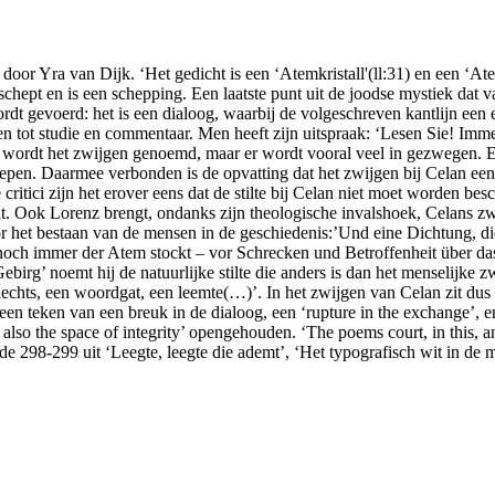
door Yra van Dijk. ‘Het gedicht is een ‘Atemkristall'(ll:31) en een ‘A
t schept en is een schepping. Een laatste punt uit de joodse mystiek dat
dt gevoerd: het is een dialoog, waarbij de volgeschreven kantlijn een e
digen tot studie en commentaar. Men heeft zijn uitspraak: ‘Lesen Sie! Im
n wordt het zwijgen genoemd, maar er wordt vooral veel in gezwegen. E
grepen. Daarmee verbonden is de opvatting dat het zwijgen bij Celan een
tici zijn het erover eens dat de stilte bij Celan niet moet worden besc
ht. Ook Lorenz brengt, ondanks zijn theologische invalshoek, Celans 
or het bestaan van de mensen in de geschiedenis:’Und eine Dichtung, die 
ch immer der Atem stockt – vor Schrecken und Betroffenheit über das,
ebirg’ noemt hij de natuurlijke stilte die anders is dan het menselijke z
lechts, een woordgat, een leemte(…)’. In het zwijgen van Celan zit du
 een teken van een breuk in de dialoog, een ‘rupture in the exchange’,
is also the space of integrity’ opengehouden. ‘The poems court, in this, a
zijde 298-299 uit ‘Leegte, leegte die ademt’, ‘Het typografisch wit in 