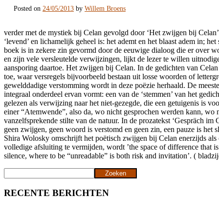
Posted on
24/05/2013
by
Willem Broens
verder met de mystiek bij Celan gevolgd door ‘Het zwijgen bij Celan’ 
‘levend’ en lichamelijk geheel is: het ademt en het blaast adem in; he
boek is in zekere zin gevormd door de eeuwige dialoog die er over wor
en zijn vele versleutelde verwijzingen, lijkt de lezer te willen uitno
aansporing daartoe. Het zwijgen bij Celan. In de gedichten van Cela
toe, waar versregels bijvoorbeeld bestaan uit losse woorden of letter
gewelddadige verstomming wordt in deze poëzie herhaald. De meeste cri
integraal onderdeel ervan vormt: een van de ‘stemmen’ van het gedic
gelezen als verwijzing naar het niet-gezegde, die een getuigenis is vo
einer “Atemwende”, also da, wo nicht gesprochen werden kann, wo no
vanzelfsprekende stilte van de natuur. In de prozatekst ‘Gespräch im G
geen zwijgen, geen woord is verstomd en geen zin, een pauze is het s
Shira Wolosky omschrijft het poëtisch zwijgen bij Celan enerzijds als
volledige afsluiting te vermijden, wordt ’the space of difference that 
silence, where to be “unreadable” is both risk and invitation’. ( blad
Zoeken
Zoeken
RECENTE BERICHTEN