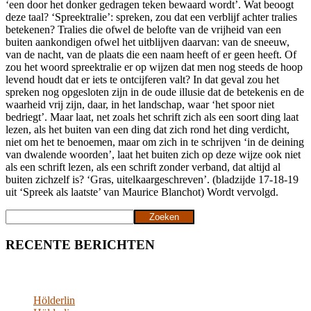
‘een door het donker gedragen teken bewaard wordt’. Wat beoogt
deze taal? ‘Spreektralie’: spreken, zou dat een verblijf achter tralies
betekenen? Tralies die ofwel de belofte van de vrijheid van een
buiten aankondigen ofwel het uitblijven daarvan: van de sneeuw,
van de nacht, van de plaats die een naam heeft of er geen heeft. Of
zou het woord spreektralie er op wijzen dat men nog steeds de hoop
levend houdt dat er iets te ontcijferen valt? In dat geval zou het
spreken nog opgesloten zijn in de oude illusie dat de betekenis en de
waarheid vrij zijn, daar, in het landschap, waar ‘het spoor niet
bedriegt’. Maar laat, net zoals het schrift zich als een soort ding laat
lezen, als het buiten van een ding dat zich rond het ding verdicht,
niet om het te benoemen, maar om zich in te schrijven ‘in de deining
van dwalende woorden’, laat het buiten zich op deze wijze ook niet
als een schrift lezen, als een schrift zonder verband, dat altijd al
buiten zichzelf is? ‘Gras, uitelkaargeschreven’. (bladzijde 17-18-19
uit ‘Spreek als laatste’ van Maurice Blanchot) Wordt vervolgd.
Zoeken
Zoeken
RECENTE BERICHTEN
Hölderlin