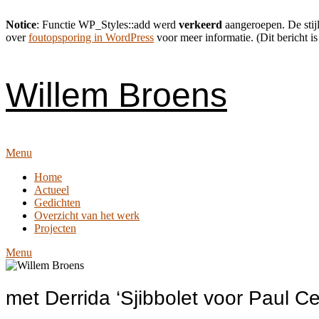
Notice
: Functie WP_Styles::add werd
verkeerd
aangeroepen. De stijl
over
foutopsporing in WordPress
voor meer informatie. (Dit bericht is
Skip
to
content
Willem Broens
Menu
Home
Actueel
Gedichten
Overzicht van het werk
Projecten
Menu
met Derrida ‘Sjibbolet voor Paul Ce