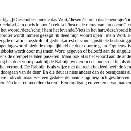
 auf/[…]/Diesem/beschneide das Wort,/diesem/schreib das lebendige/Ni
lui-ci,/circoncis le mot,/à celui-ci,/inscris le rien/vivant au coeur,/à c
t woord,/deze/schrijf hem het levende/Niets in het hart,/deze/spreid h
oord;er wordt immers gezegd ‘ik deed mijn woord open’, mein Wort. E
de of aforisme,strofe of gedicht,arrest of vonnis,justitiële beslissing,j
Dit openingswoord biedt de mogelijkheid de deur door te gaan. Opnieuw is 
sjibbolet wordt door mij (mein Wort) gegeven of beloofd aan de singulie
rens.de drempel te laten passeren. Maar ook al is het woord aan de ande
g:het doet voorspraak bij de Rabbijn,wederom een ander:dat hij,als de
het verbond. De Rabbijn is als wijze met dat recht bekleed,heeft de ken
rgaan van de deur. En die deur is niets anders dan de besnijdenis als s
e individu,maar wel een gedateerde naam:singulier,doch geschreven in 
re één keer én meerdere keren’. Een rondgang en verkeren van namen.'