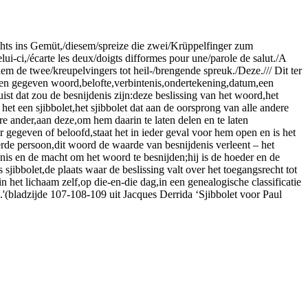
chts ins Gemüt,/diesem/spreize die zwei/Krüppelfinger zum
elui-ci,/écarte les deux/doigts difformes pour une/parole de salut./A
em de twee/kreupelvingers tot heil-/brengende spreuk./Deze./// Dit ter
en gegeven woord,belofte,verbintenis,ondertekening,datum,een
uist dat zou de besnijdenis zijn:deze beslissing van het woord,het
het een sjibbolet,het sjibbolet dat aan de oorsprong van alle andere
re ander,aan deze,om hem daarin te laten delen en te laten
r gegeven of beloofd,staat het in ieder geval voor hem open en is het
rde persoon,dit woord de waarde van besnijdenis verleent – het
nis en de macht om het woord te besnijden;hij is de hoeder en de
jibbolet,de plaats waar de beslissing valt over het toegangsrecht tot
het lichaam zelf,op die-en-die dag,in een genealogische classificatie
(bladzijde 107-108-109 uit Jacques Derrida ‘Sjibbolet voor Paul