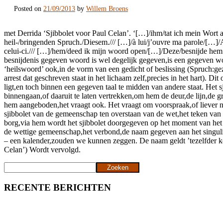
Posted on
21/09/2013
by
Willem Broens
met Derrida ‘Sjibbolet voor Paul Celan’. ‘[…]/ihm/tat ich mein Wort
heil-/bringenden Spruch./Diesem./// […]/à lui/j’ouvre ma parole/[…]/A ce
celui-ci./// […]/hem/deed ik mijn woord open/[…]/Deze/besnijde hem he
besnijdenis gegeven woord is wel degelijk gegeven,is een gegeven w
‘heilswoord’ ook,in de vorm van een gedicht of beslissing (Spruch:gezeg
arrest dat geschreven staat in het lichaam zelf,precies in het hart). 
ligt,en toch binnen een gegeven taal te midden van andere staat. Het 
binnengaan,of daaruit te laten vertrekken,om hem de deur,de lijn,de g
hem aangeboden,het vraagt ook. Het vraagt om voorspraak,of liever no
sjibbolet van de gemeenschap ten overstaan van de wet,het teken van 
borg,via hem wordt het sjibbolet doorgegeven op het moment van het doo
de wettige gemeenschap,het verbond,de naam gegeven aan het singulier
– een kalender,zouden we kunnen zeggen. De naam geldt ’tezelfder ke
Celan’) Wordt vervolgd.
Zoeken
Zoeken
RECENTE BERICHTEN