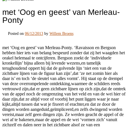
met ‘Oog en geest’ van Merleau-
Ponty
Posted on
06/12/2013
by
Willem Broens
met ‘Oog en geest’ van Merleau-Ponty. ‘Ravaisson en Bergson
hebben hier iets van belang bespeurd zonder dat zij het waagden het
orakel helemaal te ontcijferen. Bergson zoekt de ‘individuele
kronkellijn’ bijna alleen bij levende wezens,en tamelijk
terughoudend oppert hij dat de golvende lijn ‘niet een van de
zichtbare lijnen van de figuur kan zijn’,dat ‘ze net zomin hier als
daar is’ en toch ‘de sleutel van alles vormt’. Hij staat op de drempel
van deze overrompelende ontdekking,waarmee de schilders reeds
vertrouwd zijn,dat er geen zichtbare lijnen op zich zijn,dat de omtrek
van de appel noch de omgrenzing van het veld en van de wei hier of
daar zijn,dat ze altijd voor of voorbij het punt liggen waar je naar
kijkt,altijd tussen dat wat je fixeert of erachter,en dat ze door de
dingen worden aangeduid,geïmpliceerd,en zelfs dwingend worden
vereist,maar zelf geen dingen zijn. Ze werden geacht de appel of de
wei af te bakenen,maar de appel en de wei ‘vormen zich’ vanuit
zichzelf en dalen neer in het zichtbare alsof ze van een