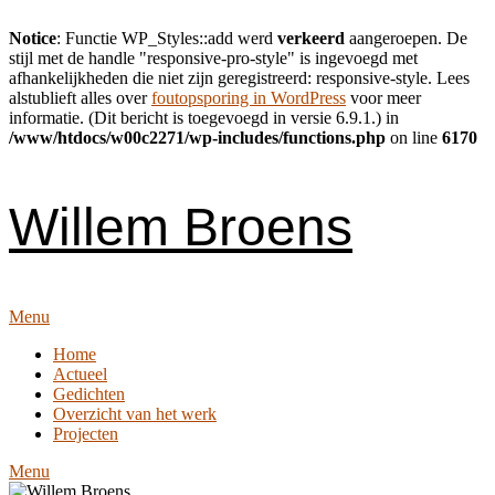
Notice
: Functie WP_Styles::add werd
verkeerd
aangeroepen. De
stijl met de handle "responsive-pro-style" is ingevoegd met
afhankelijkheden die niet zijn geregistreerd: responsive-style. Lees
alstublieft alles over
foutopsporing in WordPress
voor meer
informatie. (Dit bericht is toegevoegd in versie 6.9.1.) in
/www/htdocs/w00c2271/wp-includes/functions.php
on line
6170
Skip
to
content
Willem Broens
Menu
Home
Actueel
Gedichten
Overzicht van het werk
Projecten
Menu