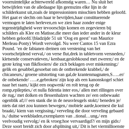
voorruimtelijke achterwereld afkomstig waren… Nu sluit het
betwijfelen van de alledaagse lijn geenszins elke lijn in de
schilderkunst uit,zoals de impressionisten misschien hebben geloofd.
Het gaat er slechts om haar te bevrijden,haar constituerende
vermogen te laten herleven,en we zien haar zonder enige
tegenstrijdigheid weer tevoorschijn komen en zegevieren bij
schilders als Klee en Matisse,die meer dan ieder ander in de kleur
hebben geloofd.'(bladzijde 51 uit ‘Oog en geest’ van Maurice
Merleau-Ponty) Wordt vervolgd. Nu weer Cantos 15 van Ezra
Pound. ‘en de fabianen dreinen om verstening van het
voortschrijdend verval,/ on verse flut,drek in tabletvorm versneden,/
kletsende conservatieven,/ kenbaar,geslobkousd met zweren;/ en de
grote kring van flikflooiers/ die zich beklagen over miskenning;/
gelik en gesabbel,gesoebat om de ontbrekende krabbel,/ de
chicaneurs,/ groene uitstorting van gal,de krantenmagnaten,S…..er/
de onbekende/ …..e,gebroken/ zijn kop als een kanonskogel schiet
naar het raam,/ kijkt een oogwenk/ en rolt terug op de
romp,epilepties,/ et nulla fidentia inter eos,/ allen met rillingen over
de rug,/ met dolken en flessenhalzen wachten ze/ een onbewaakt
ogenblik af;/// een stank die in de neusvleugels stokt;/ beneden je/
niets dat niet zou kunnen bewegen,/ mobiele aarde,koemest die kul
braakt,/ kiem van vergissing,/ verveling die door verveling gebaard
is,/ duitse weekbladen,exemplaren van ..tional…ung,/ een
veelvoudig vervolg;/ en ik vroeg:hoe vervaardigd?/ en mijn gids:/
Deze soort breidt zich door afsplitsing uit,/ Dit is het viermillioenste