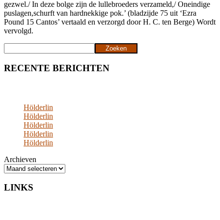
gezwel./ In deze bolge zijn de lullebroeders verzameld,/ Oneindige
puslagen,schurft van hardnekkige pok.’ (bladzijde 75 uit ‘Ezra
Pound 15 Cantos’ vertaald en verzorgd door H. C. ten Berge) Wordt
vervolgd.
Zoeken
Zoeken
RECENTE BERICHTEN
Hölderlin
Hölderlin
Hölderlin
Hölderlin
Hölderlin
Archieven
LINKS