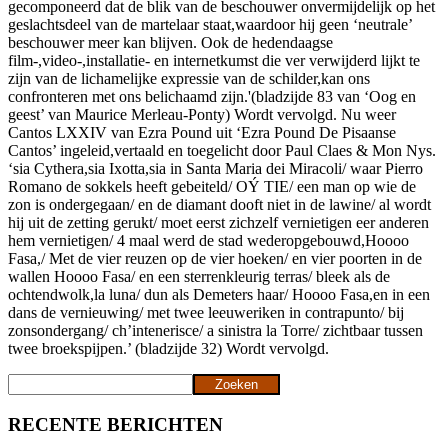
gecomponeerd dat de blik van de beschouwer onvermijdelijk op het
geslachtsdeel van de martelaar staat,waardoor hij geen ‘neutrale’
beschouwer meer kan blijven. Ook de hedendaagse
film-,video-,installatie- en internetkumst die ver verwijderd lijkt te
zijn van de lichamelijke expressie van de schilder,kan ons
confronteren met ons belichaamd zijn.'(bladzijde 83 van ‘Oog en
geest’ van Maurice Merleau-Ponty) Wordt vervolgd. Nu weer
Cantos LXXIV van Ezra Pound uit ‘Ezra Pound De Pisaanse
Cantos’ ingeleid,vertaald en toegelicht door Paul Claes & Mon Nys.
‘sia Cythera,sia Ixotta,sia in Santa Maria dei Miracoli/ waar Pierro
Romano de sokkels heeft gebeiteld/ OÝ TIE/ een man op wie de
zon is ondergegaan/ en de diamant dooft niet in de lawine/ al wordt
hij uit de zetting gerukt/ moet eerst zichzelf vernietigen eer anderen
hem vernietigen/ 4 maal werd de stad wederopgebouwd,Hoooo
Fasa,/ Met de vier reuzen op de vier hoeken/ en vier poorten in de
wallen Hoooo Fasa/ en een sterrenkleurig terras/ bleek als de
ochtendwolk,la luna/ dun als Demeters haar/ Hoooo Fasa,en in een
dans de vernieuwing/ met twee leeuweriken in contrapunto/ bij
zonsondergang/ ch’intenerisce/ a sinistra la Torre/ zichtbaar tussen
twee broekspijpen.’ (bladzijde 32) Wordt vervolgd.
Zoeken
Zoeken
RECENTE BERICHTEN