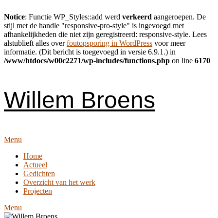
Notice
: Functie WP_Styles::add werd
verkeerd
aangeroepen. De
stijl met de handle "responsive-pro-style" is ingevoegd met
afhankelijkheden die niet zijn geregistreerd: responsive-style. Lees
alstublieft alles over
foutopsporing in WordPress
voor meer
informatie. (Dit bericht is toegevoegd in versie 6.9.1.) in
/www/htdocs/w00c2271/wp-includes/functions.php
on line
6170
Skip
to
content
Willem Broens
Menu
Home
Actueel
Gedichten
Overzicht van het werk
Projecten
Menu