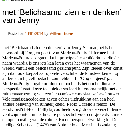
met ‘Belichaamd zien en denken’
van Jenny
Posted on
13/01/2014
by
Willem Broens
met ‘Belichaamd zien en denken’ van Jenny Slatman;het is het
nawoord bij ‘Oog en geest’ van Merleau-Ponty. ‘Hiermee lijkt
Merleau-Ponty te zeggen dat in principe alle schilderkunst die de
naam waardig is ons iets kan leren over het waarnemen van de
wereld vanuit een belichaamd gezichtspunt. Zijn ideeën over kunst
zijn dan ook toepasbaar op vele verschillende kunstwerken en op
andere dan hij zelf bedacht zou hebben. In ‘Oog en geest’ gaat
Merleau-Ponty nogal kort door de bocht als het om het lineaire
perspectief gaat. Deze techniek associeert hij voornamelijk met de
ruimtewaarneming van een lichaamloze cartesiaanse beschouwer.
Vele renaissancedoeken geven echter uitdrukking aan een heel
andere beleving van ruimtelijkheid. Paolo Uccello’s fresco ‘De
zondvloed'(1446 – 1448) bijvoorbeeld zorgt door de verschillende
verdwijnpunten in het lineaire perspectief voor een grote dynamiek
en openbarsting van de ruimte. En de perspectiefwerking in ‘De
Heilige Sebastiaan'(1475) van Antonello da Messina is zodanig