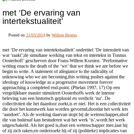
met ‘De ervaring van
intertekstualiteit’
Posted on
21/03/2014
by
Willem Broens
met ‘De ervaring van intertekstualiteit’ ondertitel ‘De intensiteit van
wat ‘raakt’;de simultane werking van tekst en intertekst in Tonnus
Oosterhoff’ geschreven door Frans-Willem Korsten. ‘Performative
writing enacts the death of the ‘we’ that we think we are before we
begin to write. A statement of allegiance to the radicality of
unknowing who we are becoming,this writing pushes against the
ideology of knowledge as a progressive movement forever
approaching a completed end-point. (Phelan 1997, 17) Op een
vergelijkbare manier stimuleert Oosterhoffs werk de intense
beleving van een historisch geplooid en verdicht ‘nu’. De
collectiviteit die het daardoor zoekt,is er niet. Het is een collectiviteit
die door het kunstwerk kan worden gevormd,doordat het werk iets
‘aandoet’. Als de werking daarvan stopt bij de wetenschapper,alsof
die van buitenaf kan bestuderen wat het werk ‘is’,wordt het werk
uitgeschakeld. Als het goed is,doet een wetenschapper mee,laat hij
of zij zich raken,en onderzoekt hij of zij (politieke) implicaties van