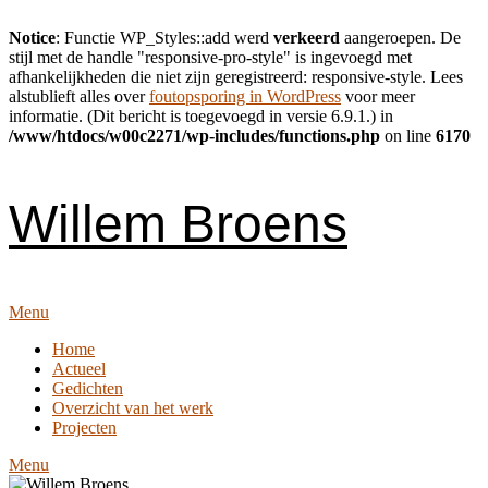
Notice
: Functie WP_Styles::add werd
verkeerd
aangeroepen. De
stijl met de handle "responsive-pro-style" is ingevoegd met
afhankelijkheden die niet zijn geregistreerd: responsive-style. Lees
alstublieft alles over
foutopsporing in WordPress
voor meer
informatie. (Dit bericht is toegevoegd in versie 6.9.1.) in
/www/htdocs/w00c2271/wp-includes/functions.php
on line
6170
Skip
to
content
Willem Broens
Menu
Home
Actueel
Gedichten
Overzicht van het werk
Projecten
Menu