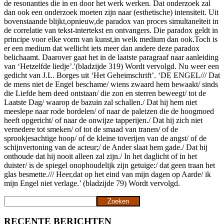
de resonanties die in en door het werk werken. Dat onderzoek zal
dan ook een onderzoek moeten zijn naar (esthetische) intensiteit. Uit
bovenstaande blijkt,opnieuw,de paradox van proces simultaneïteit in
de correlatie van tekst-intertekst en ontvangers. Die paradox geldt in
principe voor elke vorm van kunst,in welk medium dan ook.Toch is
er een medium dat wellicht iets meer dan andere deze paradox
belichaamt. Daarover gaat het in de laatste paragraaf naar aanleiding
van ‘Hetzelfde liedje’.'(bladzijde 319) Wordt vervolgd. Nu weer een
gedicht van J.L. Borges uit ‘Het Geheimschrift’. ‘DE ENGEL/// Dat
de mens niet de Engel beschame/ wiens zwaard hem bewaakt/ sinds
die Liefde hem deed ontstaan/ die zon en sterren beweegt/ tot de
Laatste Dag/ waarop de bazuin zal schallen./ Dat hij hem niet
meeslepe naar rode bordelen/ of naar de paleizen die de hoogmoed
heeft opgericht/ of naar de onwijze tapperijen./ Dat hij zich niet
vernedere tot smeken/ of tot de smaad van tranen/ of de
sprookjesachtige hoop/ of de kleine toverijen van de angst/ of de
schijnvertoning van de acteur;/ de Ander slaat hem gade./ Dat hij
onthoude dat hij nooit alleen zal zijn./ In het daglicht of in het
duister/ is de spiegel onophoudelijk zijn getuige:/ dat geen traan het
glas besmette./// Heer,dat op het eind van mijn dagen op Aarde/ ik
mijn Engel niet verlage.’ (bladzijde 79) Wordt vervolgd.
Zoeken
Zoeken
RECENTE BERICHTEN