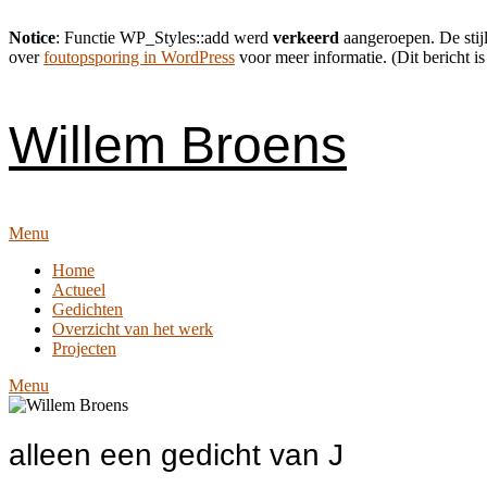
Notice
: Functie WP_Styles::add werd
verkeerd
aangeroepen. De stijl
over
foutopsporing in WordPress
voor meer informatie. (Dit bericht is
Skip
to
content
Willem Broens
Menu
Home
Actueel
Gedichten
Overzicht van het werk
Projecten
Menu
alleen een gedicht van J