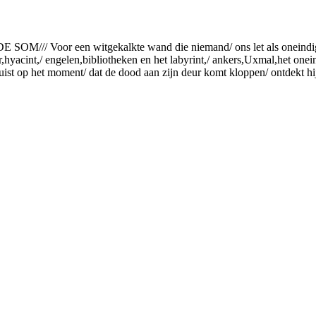
DE SOM/// Voor een witgekalkte wand die niemand/ ons let als oneindig
hyacint,/ engelen,bibliotheken en het labyrint,/ ankers,Uxmal,het onein
Juist op het moment/ dat de dood aan zijn deur komt kloppen/ ontdekt hij 