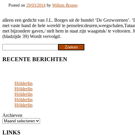
Posted on
29/03/2014
by
Willem Broens
alleen een gedicht van J.L. Borges uit de bundel ‘De Gezworenen’. ‘
met vaste hand de hele wereld/ te penselen:deuren,weegschalen,Tataar,
met bijzondere gaven,/ stelt hem in staat zijn waagstuk/ te voltooien. 
(bladzijde 39) Wordt vervolgd.
Zoeken
Zoeken
RECENTE BERICHTEN
Hölderlin
Hölderlin
Hölderlin
Hölderlin
Hölderlin
Archieven
LINKS