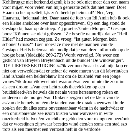
Kohlbrugge niet herkend,eigenlijk is ze ook niet meer dan een naam
voor mij,en voor velen van mijn generatie zelfs dat niet meer. Doet
Haarsma het opzettelijk,is zo’n beeld geheimtaal? ‘Nee,’zegt
Haarsma, ‘helemaal niet. Daar,naast de foto van Idi Amin heb ik ook
een kleine anekdote over haar opgeschreven. Op een dag stond de
Gestapo bij haar op de stoep. Zij groette:’Guten Morgen.” Gestapo
boos:”Können sie nicht grüssen.” Ze besefte natuurlijk dat ze “Heil
Hitler” had moeten zeggen. Ze vroeg: “Ist guten Morgen kein
schöner Gruss?” Toen moest ze mee met de mannen van de
Gestapo. Het is helemaal niet nodig dat je van deze informatie op de
hoogte bent.'(bladzijde 269-272) Wordt vervolgd. Nu weer een
gedicht van Breyten Breytenbach uit de bundel ‘De windvanger’.
‘DE LIEFDESBETUIGING/////ik vermoed/maar ik zal mijn kop er
niet om verwedden/dat er achter de vaste muren van dit labyrint/een
land is/zoals een helderblauw lint om de kuisheid van een jonge
vrouw///ik droom/ik weet niet waarom/van een ruimte die zo ruim
als een droom is/van een licht zoals theevlekken op een
bruidskleed///en heuvels die net als verse hersens/nog roken en
sidderen in de morgen/van Drakensbergen met de kleur van de
as/van de hemelvuren/en de tanden van de draak sneeuwwit in de
zon/en dat dit alles soms onverstaanbaar vlamt in de nacht///dat er
een onrustbarende zee is/om kusten waar walvissen in witte
onzekerheid kalven/en vruchtbare gebieden voor mango en peer/ook
dat er woestijnen zijn/waar beestjes wind eten/en soms een stad szo
trots als een mes/met een verroest heft in de verdorde