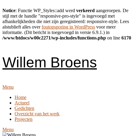
Notice
: Functie WP_Styles::add werd
verkeerd
aangeroepen. De
stijl met de handle "responsive-pro-style" is ingevoegd met
afhankelijkheden die niet zijn geregistreerd: responsive-style. Lees
alstublieft alles over
foutopsporing in WordPress
voor meer
informatie. (Dit bericht is toegevoegd in versie 6.9.1.) in
/www/htdocs/w00c2271/wp-includes/functions.php
on line
6170
Skip
to
content
Willem Broens
Menu
Home
Actueel
Gedichten
Overzicht van het werk
Projecten
Menu