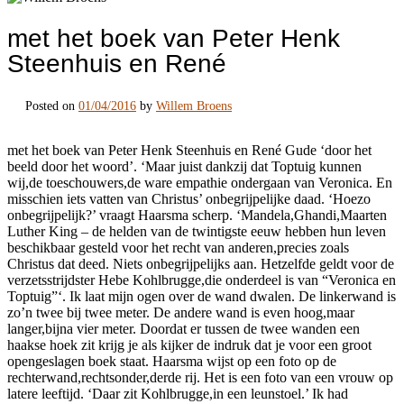
met het boek van Peter Henk
Steenhuis en René
Posted on
01/04/2016
by
Willem Broens
met het boek van Peter Henk Steenhuis en René Gude ‘door het
beeld door het woord’. ‘Maar juist dankzij dat Toptuig kunnen
wij,de toeschouwers,de ware empathie ondergaan van Veronica. En
misschien iets vatten van Christus’ onbegrijpelijke daad. ‘Hoezo
onbegrijpelijk?’ vraagt Haarsma scherp. ‘Mandela,Ghandi,Maarten
Luther King – de helden van de twintigste eeuw hebben hun leven
beschikbaar gesteld voor het recht van anderen,precies zoals
Christus dat deed. Niets onbegrijpelijks aan. Hetzelfde geldt voor de
verzetsstrijdster Hebe Kohlbrugge,die onderdeel is van “Veronica en
Toptuig”‘. Ik laat mijn ogen over de wand dwalen. De linkerwand is
zo’n twee bij twee meter. De andere wand is even hoog,maar
langer,bijna vier meter. Doordat er tussen de twee wanden een
haakse hoek zit krijg je als kijker de indruk dat je voor een groot
opengeslagen boek staat. Haarsma wijst op een foto op de
rechterwand,rechtsonder,derde rij. Het is een foto van een vrouw op
latere leeftijd. ‘Daar zit Kohlbrugge,in een leunstoel.’ Ik had