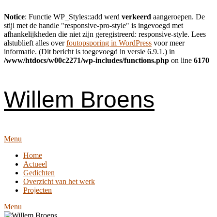
Notice
: Functie WP_Styles::add werd
verkeerd
aangeroepen. De
stijl met de handle "responsive-pro-style" is ingevoegd met
afhankelijkheden die niet zijn geregistreerd: responsive-style. Lees
alstublieft alles over
foutopsporing in WordPress
voor meer
informatie. (Dit bericht is toegevoegd in versie 6.9.1.) in
/www/htdocs/w00c2271/wp-includes/functions.php
on line
6170
Skip
to
content
Willem Broens
Menu
Home
Actueel
Gedichten
Overzicht van het werk
Projecten
Menu