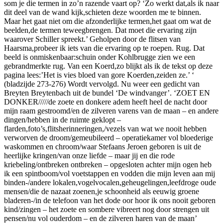
som je die termen in zo’n razende vaart op? ‘Zo werkt dat,als ik naar
dit deel van de wand kijk,schieten deze woorden me te binnen.
Maar het gaat niet om die afzonderlijke termen,het gaat om wat de
beelden,de termen teweegbrengen. Dat moet die ervaring zijn
waarover Schiller spreekt.’ Geholpen door de flitsen van
Haarsma,probeer ik iets van die ervaring op te roepen. Rug. Dat
beeld is onmiskenbaar:schuin onder Kohlbrugge zien we een
gebrandmerkte rug. Van een Koerd,zo blijkt als ik de tekst op deze
pagina lees:’Het is vies bloed van gore Koerden,zeiden ze.’ ‘
(bladzijde 273-276) Wordt vervolgd. Nu weer een gedicht van
Breyten Breytenbach uit de bundel ‘De windvanger’. ‘ZOET EN
DONKER/////de zoete en donkere adem heeft heel de nacht door
mijn raam gestroomd/en de zilveren varens van de maan – en andere
dingen/hebben in de ruimte geklopt –
flarden,foto’s,flitsherinneringen,/vezels van wat we nooit hebben
verworven de droom/gemeubileerd – operatiekamer vol bloederige
waskommen en chroom/waar Stefaans Jeroen geboren is uit de
heerlijke kringen/van onze liefde – maar jij en die rode
kriebeling/ontbreken ontbreken – opgesloten achter mijn ogen heb
ik een spintboom/vol voetstappen en vodden die mijn leven aan mij
binden-/andere lokalen,vogelvocalen,geheugelingen,leefdroge oude
mensen/die de nazaat zoenen,je schoonheid als eeuwig groene
bladeren-/in de telefoon van het dode oor hoor ik ons nooit geboren
kind/zingen – het zoete en sombere vibreert nog door strengen uit
pensen/nu vol ouderdom – en de zilveren haren van de maan’