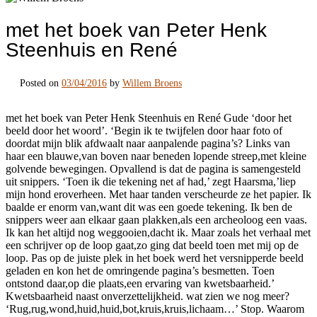
met het boek van Peter Henk
Steenhuis en René
Posted on
03/04/2016
by
Willem Broens
met het boek van Peter Henk Steenhuis en René Gude ‘door het
beeld door het woord’. ‘Begin ik te twijfelen door haar foto of
doordat mijn blik afdwaalt naar aanpalende pagina’s? Links van
haar een blauwe,van boven naar beneden lopende streep,met kleine
golvende bewegingen. Opvallend is dat de pagina is samengesteld
uit snippers. ‘Toen ik die tekening net af had,’ zegt Haarsma,’liep
mijn hond eroverheen. Met haar tanden verscheurde ze het papier. Ik
baalde er enorm van,want dit was een goede tekening. Ik ben de
snippers weer aan elkaar gaan plakken,als een archeoloog een vaas.
Ik kan het altijd nog weggooien,dacht ik. Maar zoals het verhaal met
een schrijver op de loop gaat,zo ging dat beeld toen met mij op de
loop. Pas op de juiste plek in het boek werd het versnipperde beeld
geladen en kon het de omringende pagina’s besmetten. Toen
ontstond daar,op die plaats,een ervaring van kwetsbaarheid.’
Kwetsbaarheid naast onverzettelijkheid. wat zien we nog meer?
‘Rug,rug,wond,huid,huid,bot,kruis,kruis,lichaam…’ Stop. Waarom