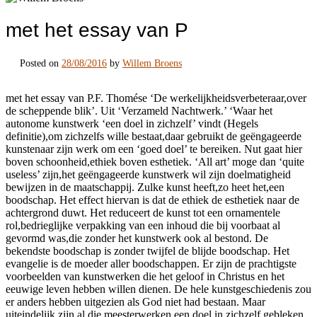
met het essay van P
Posted on
28/08/2016
by
Willem Broens
met het essay van P.F. Thomése ‘De werkelijkheidsverbeteraar,over
de scheppende blik’. Uit ‘Verzameld Nachtwerk.’ ‘Waar het
autonome kunstwerk ‘een doel in zichzelf’ vindt (Hegels
definitie),om zichzelfs wille bestaat,daar gebruikt de geëngageerde
kunstenaar zijn werk om een ‘goed doel’ te bereiken. Nut gaat hier
boven schoonheid,ethiek boven esthetiek. ‘All art’ moge dan ‘quite
useless’ zijn,het geëngageerde kunstwerk wil zijn doelmatigheid
bewijzen in de maatschappij. Zulke kunst heeft,zo heet het,een
boodschap. Het effect hiervan is dat de ethiek de esthetiek naar de
achtergrond duwt. Het reduceert de kunst tot een ornamentele
rol,bedrieglijke verpakking van een inhoud die bij voorbaat al
gevormd was,die zonder het kunstwerk ook al bestond. De
bekendste boodschap is zonder twijfel de blijde boodschap. Het
evangelie is de moeder aller boodschappen. Er zijn de prachtigste
voorbeelden van kunstwerken die het geloof in Christus en het
eeuwige leven hebben willen dienen. De hele kunstgeschiedenis zou
er anders hebben uitgezien als God niet had bestaan. Maar
uiteindelijk zijn al die meesterwerken een doel in zichzelf gebleken.