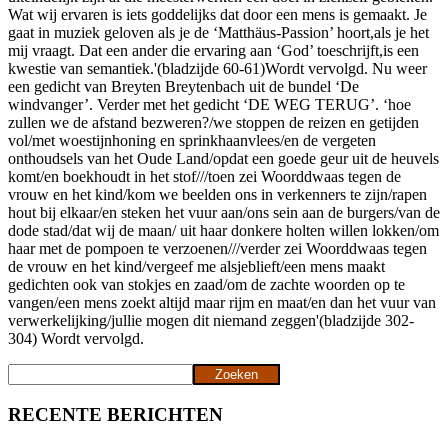
Wat wij ervaren is iets goddelijks dat door een mens is gemaakt. Je
gaat in muziek geloven als je de ‘Matthäus-Passion’ hoort,als je het
mij vraagt. Dat een ander die ervaring aan ‘God’ toeschrijft,is een
kwestie van semantiek.'(bladzijde 60-61)Wordt vervolgd. Nu weer
een gedicht van Breyten Breytenbach uit de bundel ‘De
windvanger’. Verder met het gedicht ‘DE WEG TERUG’. ‘hoe
zullen we de afstand bezweren?/we stoppen de reizen en getijden
vol/met woestijnhoning en sprinkhaanvlees/en de vergeten
onthoudsels van het Oude Land/opdat een goede geur uit de heuvels
komt/en boekhoudt in het stof///toen zei Woorddwaas tegen de
vrouw en het kind/kom we beelden ons in verkenners te zijn/rapen
hout bij elkaar/en steken het vuur aan/ons sein aan de burgers/van de
dode stad/dat wij de maan/ uit haar donkere holten willen lokken/om
haar met de pompoen te verzoenen///verder zei Woorddwaas tegen
de vrouw en het kind/vergeef me alsjeblieft/een mens maakt
gedichten ook van stokjes en zaad/om de zachte woorden op te
vangen/een mens zoekt altijd maar rijm en maat/en dan het vuur van
verwerkelijking/jullie mogen dit niemand zeggen'(bladzijde 302-
304) Wordt vervolgd.
Zoeken
Zoeken
RECENTE BERICHTEN