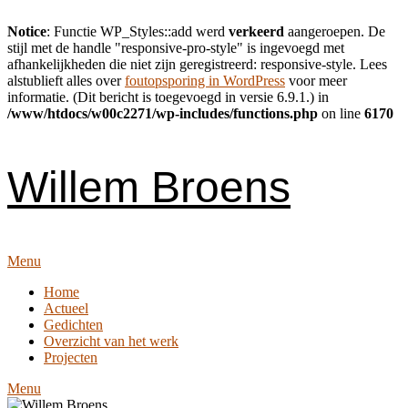
Notice
: Functie WP_Styles::add werd
verkeerd
aangeroepen. De
stijl met de handle "responsive-pro-style" is ingevoegd met
afhankelijkheden die niet zijn geregistreerd: responsive-style. Lees
alstublieft alles over
foutopsporing in WordPress
voor meer
informatie. (Dit bericht is toegevoegd in versie 6.9.1.) in
/www/htdocs/w00c2271/wp-includes/functions.php
on line
6170
Skip
to
content
Willem Broens
Menu
Home
Actueel
Gedichten
Overzicht van het werk
Projecten
Menu