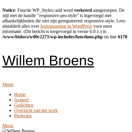
Notice
: Functie WP_Styles::add werd
verkeerd
aangeroepen. De
stijl met de handle "responsive-pro-style" is ingevoegd met
afhankelijkheden die niet zijn geregistreerd: responsive-style. Lees
alstublieft alles over
foutopsporing in WordPress
voor meer
informatie. (Dit bericht is toegevoegd in versie 6.9.1.) in
/www/htdocs/w00c2271/wp-includes/functions.php
on line
6170
Skip
to
content
Willem Broens
Menu
Home
Actueel
Gedichten
Overzicht van het werk
Projecten
Menu