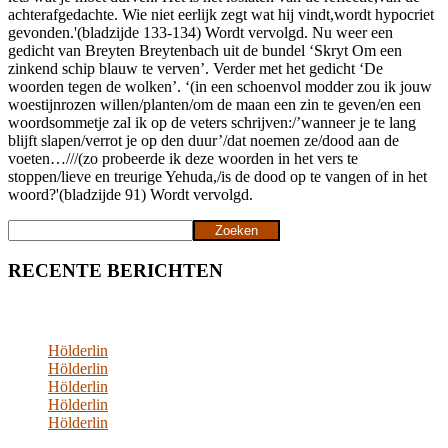
achterafgedachte. Wie niet eerlijk zegt wat hij vindt,wordt hypocriet
gevonden.'(bladzijde 133-134) Wordt vervolgd. Nu weer een
gedicht van Breyten Breytenbach uit de bundel ‘Skryt Om een
zinkend schip blauw te verven’. Verder met het gedicht ‘De
woorden tegen de wolken’. ‘(in een schoenvol modder zou ik jouw
woestijnrozen willen/planten/om de maan een zin te geven/en een
woordsommetje zal ik op de veters schrijven:/’wanneer je te lang
blijft slapen/verrot je op den duur’/dat noemen ze/dood aan de
voeten…///(zo probeerde ik deze woorden in het vers te
stoppen/lieve en treurige Yehuda,/is de dood op te vangen of in het
woord?'(bladzijde 91) Wordt vervolgd.
Zoeken
Zoeken
RECENTE BERICHTEN
Hölderlin
Hölderlin
Hölderlin
Hölderlin
Hölderlin