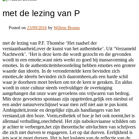
met de lezing van P
Posted on
23/09/2016
by
Willem Broens
met de lezing van P.F. Thomése ‘Het raadsel der
verstaanbaarheid,over de kunst van het authentieke’. Uit ‘Verzameld
Nachtwerk’. ‘Het is deze kern die wordt gezocht en die gevonden
wordt in een emotie,want niets werkt zo goed bij massavorming als
emoties. In de authenticiteitsbeoordeling hebben emoties een grotere
waarde dan ideeën. In de veronderstelde kern bevinden zich
emoties,de ideeën bevinden zich daaromheen,als een harde schil
waar je doorheen moet breken om tot de kern te geraken. En aldus
wordt in onze cultuur steeds veelvuldiger de overtuiging
aangehangen dat onze ware gevoelens ons vrijwaren van bedrog.
Mits deze gevoelens spontaan zijn opgetreden,gelijk een niesbui of
een ander natuurverschijnsel waar men zelf niet aan te pas komt.
Ambiguïteit,ironie en dergelijke zijn,als handlangers van het
verstand,uit den boze. Vorm,esthetiek of hoe je het ook noemt,het is
allemaal verhulling,onechtheid. Het zijn nabokoviaanse schilden om
je achter te verbergen,het zijn theoretische uitvluchten van schrijvers
die zich niet durven te engageren. Let op dat durven. Eerlijkheid is
iets wat je moet durven. Het is het loslaten van de reflectie,van de