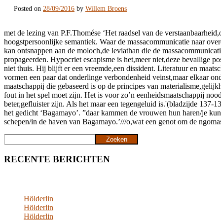
Posted on
28/09/2016
by
Willem Broens
met de lezing van P.F.Thomése ‘Het raadsel van de verstaanbaarheid,ov
hoogstpersoonlijke semantiek. Waar de massacommunicatie naar overeen
kan ontsnappen aan de moloch,de leviathan die de massacommunicatie is.
propageerden. Hypocriet escapisme is het,meer niet,deze bevallige pose
niet thuis. Hij blijft er een vreemde,een dissident. Literatuur en maat
vormen een paar dat onderlinge verbondenheid veinst,maar elkaar onde
maatschappij die gebaseerd is op de principes van materialisme,geli
fout in het spel moet zijn. Het is voor zo’n eenheidsmaatschappij noo
beter,gefluister zijn. Als het maar een tegengeluid is.'(bladzijde 1
het gedicht ‘Bagamayo’. ”daar kammen de vrouwen hun haren/je kunt 
schepen/in de haven van Bagamayo.’///o,wat een genot om de ngomas t
Zoeken
Zoeken
RECENTE BERICHTEN
Hölderlin
Hölderlin
Hölderlin