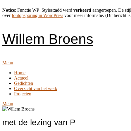
Notice
: Functie WP_Styles::add werd
verkeerd
aangeroepen. De stijl
over
foutopsporing in WordPress
voor meer informatie. (Dit bericht is
Skip
to
content
Willem Broens
Menu
Home
Actueel
Gedichten
Overzicht van het werk
Projecten
Menu
met de lezing van P