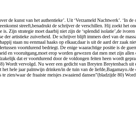
er de kunst van het authentieke’. Uit ‘Verzameld Nachtwerk’. ‘In de ong
komst streeft,benadrukt de schrijver de verschillen. Hij zoekt het on
 Zijn strategie moet daarbij niet zijn de ‘splendid isolatie’,de ivoren
 der artistieke zuiverheid. De schrijver blijft immers deel van de massa
schappij staan nu eenmaal haaks op elkaar,daar is uit de aard der zaak n
rtussen voortdurend bedriegt. De enige waarachtige positie is de guerr
jkheid en vooruitgang,moet erop worden gewezen dat men met zijn allen 
dzakelijk dat er voortdurend door de voldongen feiten heen wordt gepra
37-138) Wordt vervolgd. Nu weer een gedicht van Breyten Breytenbach ui
het hele jaar palmwijn drinken/in de tuin van de liefde,Bagamayo./de
e zien/waar de fraaiste meisjes zwaaiend dansen”(bladzijde 80) Wordt v