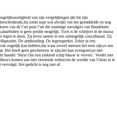
elijksoortigheid van zijn vergelijkingen ijkt hij zijn
derscheidende,hij zoekt naar wat afwijkt van het gemiddelde en nog
 toren van de l’art pour l’art die sommige navolgers van Baudelaire
,daarbuiten is geen positie mogelijk. Toch is de schrijver in de massa
iets tegen te doen. Zij leven samen in een onmogelijk concubinaat. Zij
illapositie. De antihouding. De tegenspreker. Zeker in een
ook ongelijk kan hebben,dat waar zoveel mensen het eens zijn,er een
at. Het hoeft geen geschreeuw te zijn,het kan evengoed,zo niet
t de bundel ‘Skryt Om een zinkend schip blauw te verven’. Verder met
 dhows komen aan met vloeiende zeilen/om de weelde van Uleias in te
ervolgd. Het gedicht is nog niet af.