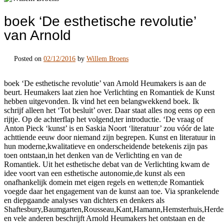
boek ‘De esthetische revolutie’
van Arnold
Posted on
02/12/2016
by
Willem Broens
boek ‘De esthetische revolutie’ van Arnold Heumakers is aan de
beurt. Heumakers laat zien hoe Verlichting en Romantiek de Kunst
hebben uitgevonden. Ik vind het een belangwekkend boek. Ik
schrijf alleen het ‘Tot besluit’ over. Daar staat alles nog eens op een
rijtje. Op de achterflap het volgend,ter introductie. ‘De vraag of
Anton Pieck ‘kunst’ is en Saskia Noort ‘literatuur’ zou vóór de late
achttiende eeuw door niemand zijn begrepen. Kunst en literatuur in
hun moderne,kwalitatieve en onderscheidende betekenis zijn pas
toen ontstaan,in het denken van de Verlichting en van de
Romantiek. Uit het esthetische debat van de Verlichting kwam de
idee voort van een esthetische autonomie,de kunst als een
onafhankelijk domein met eigen regels en wetten;de Romantiek
voegde daar het engagement van de kunst aan toe. Via sprankelende
en diepgaande analyses van dichters en denkers als
Shaftesbury,Baumgarten,Rousseau,Kant,Hamann,Hemsterhuis,Herder,M
en vele anderen beschrijft Arnold Heumakers het ontstaan en de