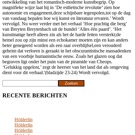
ontwikkeling van het romantisch-moderne kunstbegrip. Op
magnifieke wijze laat hij in ‘De esthetische revolutie’ zien hoe
autonomie en engagement,deze schijnbare tegenpolen,tot op de dag
van vandaag bepalen hoe wij kunst en literatuur ervaren.’ Wordt
vervolgd. Nu weer verder met het verhaal ‘Hoe prachtig die berg’
van Breyten Breytenbach uit de bundel ‘Alles één paard’. ‘Het
kunstmatige heeft alleen zin als het de harde feiten versterkt;de
hemel zou op zijn minst een echokamer moeten zijn en kan anders
beter genegeerd worden als een raar overblijfsel,een verouderd
geheim dat verloren is geraakt in het obscurantistische massadenken
van een voorbije humanistische eeuw. Zoals het glazen oog dat
begraven ligt onder het puin van de piramide van Cheops.
‘Gelukkig opgelost,’ zegt de heerser van het land dat als omgeving
dient voor dit verhaal.'(bladzijde 23-24) Wordt vervolgd.
Zoeken
Zoeken
RECENTE BERICHTEN
Hölderlin
Hölderlin
Hölderlin