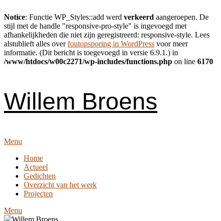
Notice
: Functie WP_Styles::add werd
verkeerd
aangeroepen. De
stijl met de handle "responsive-pro-style" is ingevoegd met
afhankelijkheden die niet zijn geregistreerd: responsive-style. Lees
alstublieft alles over
foutopsporing in WordPress
voor meer
informatie. (Dit bericht is toegevoegd in versie 6.9.1.) in
/www/htdocs/w00c2271/wp-includes/functions.php
on line
6170
Skip
to
content
Willem Broens
Menu
Home
Actueel
Gedichten
Overzicht van het werk
Projecten
Menu