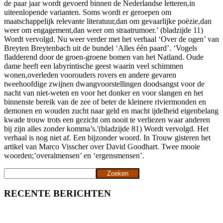
de paar jaar wordt gevoerd binnen de Nederlandse letteren,in
uiteenlopende varianten. Soms wordt er geroepen om
maatschappelijk relevante literatuur,dan om gevaarlijke poëzie,dan
weer om engagement,dan weer om straatrumoer.’ (bladzijde 11)
Wordt vervolgd. Nu weer verder met het verhaal ‘Over de ogen’ van
Breyten Breytenbach uit de bundel ‘Alles één paard’. ‘Vogels
fladderend door de groen-groene bomen van het Natland. Oude
dame heeft een labyrintische geest waarin veel schimmen
wonen,overleden voorouders rovers en andere gevaren
tweehoofdige zwijnen dwangvoorstellingen doodsangst voor de
nacht van niet-weten en voor het donker en voor slangen en het
binnenste bereik van de zee of beter de kleinere riviermonden en
demonen en wouden zucht naar geld en macht ijdelheid eigenbelang
kwade trouw trots een gezicht om nooit te verliezen waar anderen
bij zijn alles zonder komma’s.'(bladzijde 81) Wordt vervolgd. Het
verhaal is nog niet af. Een bijzonder woord. In Trouw gisteren het
artikel van Marco Visscher over David Goodhart. Twee mooie
woorden;’overalmensen’ en ‘ergensmensen’.
Zoeken
Zoeken
RECENTE BERICHTEN