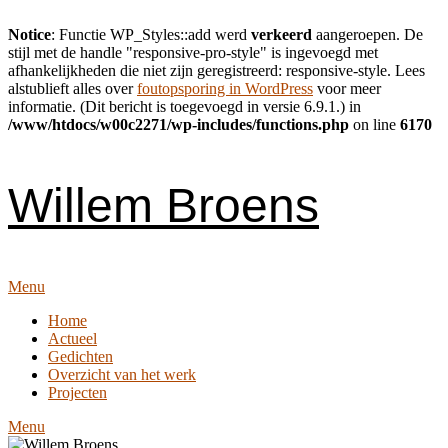
Notice
: Functie WP_Styles::add werd
verkeerd
aangeroepen. De
stijl met de handle "responsive-pro-style" is ingevoegd met
afhankelijkheden die niet zijn geregistreerd: responsive-style. Lees
alstublieft alles over
foutopsporing in WordPress
voor meer
informatie. (Dit bericht is toegevoegd in versie 6.9.1.) in
/www/htdocs/w00c2271/wp-includes/functions.php
on line
6170
Skip
to
content
Willem Broens
Menu
Home
Actueel
Gedichten
Overzicht van het werk
Projecten
Menu