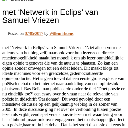
met ‘Netwerk in Eclips’ van
Samuel Vriezen
Posted on
07/05/2017
by
Willem Broens
met ‘Netwerk in Eclips’ van Samuel Vriezen. ‘Niet alleen voor de
auteurs van het blog zelf,maar ook voor hun lezers:een directe
reactiemogelijkheid maakt het mogelijk om als lezer onmiddellijk je
eigen opinie tegenover die van de auteur te plaatsen. Zo kan een
opinie zonder omwegen tot een debat leiden. Dit maakt blogs tot
ideale machines voor een grenzeloze,gedemocratiseerde
opinieproductie. Het is geen toeval dat een eerste grote explosie van
poëtisch debat op het internet naar aanleiding van een opiniestuk
plaatsvond. Bas Belleman publiceerde onder de titel ‘Doet poezie er
nu eindelijk toe?’ een essay over de vraag naar de relevantie van
poëzie in tijdschrift ‘Passionate’. Dit werd gevolgd door een
intensieve discussie op een gelijknamig weblog in de zomer van
2005. In deze discussie ging het over de verhouding tussen poëzie
lezen als vrijblijvend spel versus poezie lezen met waardering voor
haar ‘inhoud’,maar ook over engagement,het maatschappelijk effect
van poëzie,haar rol in het debat. Dat is het soort discussie dat eens in