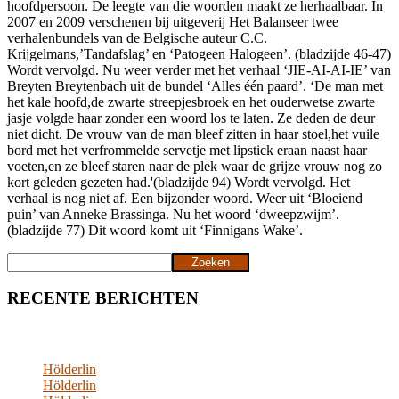
hoofdpersoon. De leegte van die woorden maakt ze herhaalbaar. In
2007 en 2009 verschenen bij uitgeverij Het Balanseer twee
verhalenbundels van de Belgische auteur C.C.
Krijgelmans,’Tandafslag’ en ‘Patogeen Halogeen’. (bladzijde 46-47)
Wordt vervolgd. Nu weer verder met het verhaal ‘JIE-AI-AI-IE’ van
Breyten Breytenbach uit de bundel ‘Alles één paard’. ‘De man met
het kale hoofd,de zwarte streepjesbroek en het ouderwetse zwarte
jasje volgde haar zonder een woord los te laten. Ze deden de deur
niet dicht. De vrouw van de man bleef zitten in haar stoel,het vuile
bord met het verfrommelde servetje met lipstick eraan naast haar
voeten,en ze bleef staren naar de plek waar de grijze vrouw nog zo
kort geleden gezeten had.'(bladzijde 94) Wordt vervolgd. Het
verhaal is nog niet af. Een bijzonder woord. Weer uit ‘Bloeiend
puin’ van Anneke Brassinga. Nu het woord ‘dweepzwijm’.
(bladzijde 77) Dit woord komt uit ‘Finnigans Wake’.
Zoeken
Zoeken
RECENTE BERICHTEN
Hölderlin
Hölderlin