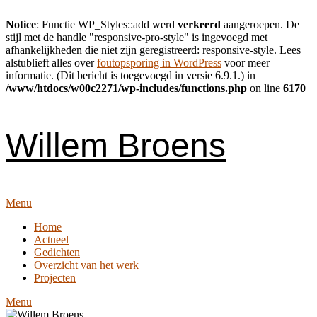
Notice
: Functie WP_Styles::add werd
verkeerd
aangeroepen. De
stijl met de handle "responsive-pro-style" is ingevoegd met
afhankelijkheden die niet zijn geregistreerd: responsive-style. Lees
alstublieft alles over
foutopsporing in WordPress
voor meer
informatie. (Dit bericht is toegevoegd in versie 6.9.1.) in
/www/htdocs/w00c2271/wp-includes/functions.php
on line
6170
Skip
to
content
Willem Broens
Menu
Home
Actueel
Gedichten
Overzicht van het werk
Projecten
Menu