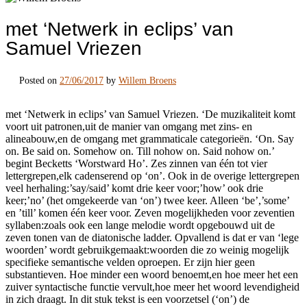
met ‘Netwerk in eclips’ van
Samuel Vriezen
Posted on
27/06/2017
by
Willem Broens
met ‘Netwerk in eclips’ van Samuel Vriezen. ‘De muzikaliteit komt
voort uit patronen,uit de manier van omgang met zins- en
alineabouw,en de omgang met grammaticale categorieën. ‘On. Say
on. Be said on. Somehow on. Till nohow on. Said nohow on.’
begint Becketts ‘Worstward Ho’. Zes zinnen van één tot vier
lettergrepen,elk cadenserend op ‘on’. Ook in de overige lettergrepen
veel herhaling:’say/said’ komt drie keer voor;’how’ ook drie
keer;’no’ (het omgekeerde van ‘on’) twee keer. Alleen ‘be’,’some’
en ’till’ komen één keer voor. Zeven mogelijkheden voor zeventien
syllaben:zoals ook een lange melodie wordt opgebouwd uit de
zeven tonen van de diatonische ladder. Opvallend is dat er van ‘lege
woorden’ wordt gebruikgemaakt:woorden die zo weinig mogelijk
specifieke semantische velden oproepen. Er zijn hier geen
substantieven. Hoe minder een woord benoemt,en hoe meer het een
zuiver syntactische functie vervult,hoe meer het woord levendigheid
in zich draagt. In dit stuk tekst is een voorzetsel (‘on’) de