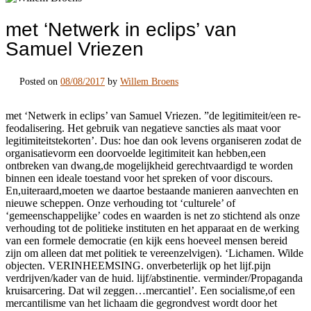
met ‘Netwerk in eclips’ van
Samuel Vriezen
Posted on
08/08/2017
by
Willem Broens
met ‘Netwerk in eclips’ van Samuel Vriezen. ”de legitimiteit/een re-
feodalisering. Het gebruik van negatieve sancties als maat voor
legitimiteitstekorten’. Dus: hoe dan ook levens organiseren zodat de
organisatievorm een doorvoelde legitimiteit kan hebben,een
ontbreken van dwang,de mogelijkheid gerechtvaardigd te worden
binnen een ideale toestand voor het spreken of voor discours.
En,uiteraard,moeten we daartoe bestaande manieren aanvechten en
nieuwe scheppen. Onze verhouding tot ‘culturele’ of
‘gemeenschappelijke’ codes en waarden is net zo stichtend als onze
verhouding tot de politieke instituten en het apparaat en de werking
van een formele democratie (en kijk eens hoeveel mensen bereid
zijn om alleen dat met politiek te vereenzelvigen). ‘Lichamen. Wilde
objecten. VERINHEEMSING. onverbeterlijk op het lijf.pijn
verdrijven/kader van de huid. lijf/abstinentie. verminder/Propaganda
kruisarcering. Dat wil zeggen…mercantiel’. Een socialisme,of een
mercantilisme van het lichaam die gegrondvest wordt door het