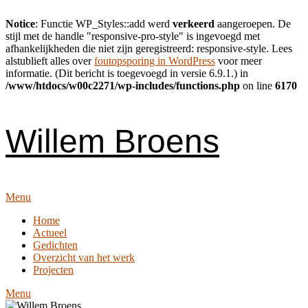
Notice
: Functie WP_Styles::add werd
verkeerd
aangeroepen. De
stijl met de handle "responsive-pro-style" is ingevoegd met
afhankelijkheden die niet zijn geregistreerd: responsive-style. Lees
alstublieft alles over
foutopsporing in WordPress
voor meer
informatie. (Dit bericht is toegevoegd in versie 6.9.1.) in
/www/htdocs/w00c2271/wp-includes/functions.php
on line
6170
Skip
to
content
Willem Broens
Menu
Home
Actueel
Gedichten
Overzicht van het werk
Projecten
Menu