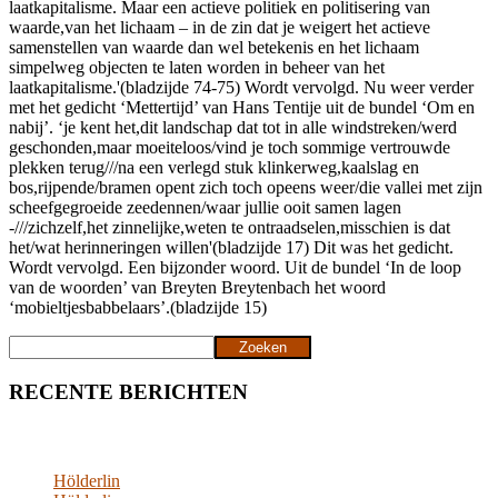
laatkapitalisme. Maar een actieve politiek en politisering van
waarde,van het lichaam – in de zin dat je weigert het actieve
samenstellen van waarde dan wel betekenis en het lichaam
simpelweg objecten te laten worden in beheer van het
laatkapitalisme.'(bladzijde 74-75) Wordt vervolgd. Nu weer verder
met het gedicht ‘Mettertijd’ van Hans Tentije uit de bundel ‘Om en
nabij’. ‘je kent het,dit landschap dat tot in alle windstreken/werd
geschonden,maar moeiteloos/vind je toch sommige vertrouwde
plekken terug///na een verlegd stuk klinkerweg,kaalslag en
bos,rijpende/bramen opent zich toch opeens weer/die vallei met zijn
scheefgegroeide zeedennen/waar jullie ooit samen lagen
-///zichzelf,het zinnelijke,weten te ontraadselen,misschien is dat
het/wat herinneringen willen'(bladzijde 17) Dit was het gedicht.
Wordt vervolgd. Een bijzonder woord. Uit de bundel ‘In de loop
van de woorden’ van Breyten Breytenbach het woord
‘mobieltjesbabbelaars’.(bladzijde 15)
Zoeken
Zoeken
RECENTE BERICHTEN
Hölderlin