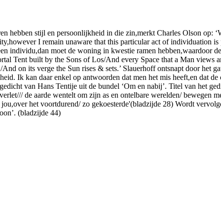
ren hebben stijl en persoonlijkheid in die zin,merkt Charles Olson op: 
y,however I remain unaware that this particular act of individuation is p
an een individu,dan moet de woning in kwestie ramen hebben,waardoor d
tal Tent built by the Sons of Los/And every Space that a Man views ar
e;/And on its verge the Sun rises & sets.’ Slauerhoff ontsnapt door he
gheid. Ik kan daar enkel op antwoorden dat men het mis heeft,en dat de 
dicht van Hans Tentije uit de bundel ‘Om en nabij’. Titel van het gedic
nverlet/// de aarde wentelt om zijn as en ontelbare werelden/ bewegen 
r jou,over het voortdurend/ zo gekoesterde'(bladzijde 28) Wordt vervolg
on’. (bladzijde 44)