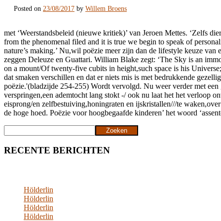
Posted on
23/08/2017
by
Willem Broens
met ‘Weerstandsbeleid (nieuwe kritiek)’ van Jeroen Mettes. ‘Zelfs die
from the phenomenal filed and it is true we begin to speak of personalit
nature’s making.’ Nu,wil poëzie meer zijn dan de lifestyle keuze v
zeggen Deleuze en Guattari. William Blake zegt: ‘The Sky is an immor
on a mount/Of twenty-five cubits in height,such space is his Univers
dat smaken verschillen en dat er niets mis is met bedrukkende gezelli
poëzie.'(bladzijde 254-255) Wordt vervolgd. Nu weer verder met een ge
verspringen,een ademtocht lang stokt -/ ook nu laat het het verloop o
eisprong/en zelfbestuiving,honingraten en ijskristallen///te waken,ove
de hoge hoed. Poëzie voor hoogbegaafde kinderen’ het woord ‘assento
Zoeken
Zoeken
RECENTE BERICHTEN
Hölderlin
Hölderlin
Hölderlin
Hölderlin