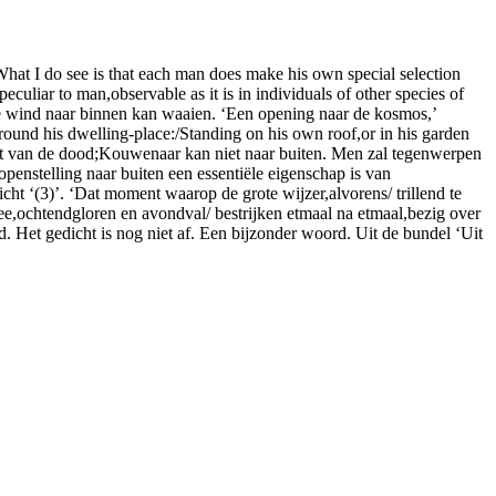
‘What I do see is that each man does make his own special selection
eculiar to man,observable as it is in individuals of other species of
e wind naar binnen kan waaien. ‘Een opening naar de kosmos,’
ound his dwelling-place:/Standing on his own roof,or in his garden
t gat van de dood;Kouwenaar kan niet naar buiten. Men zal tegenwerpen
openstelling naar buiten een essentiële eigenschap is van
ht ‘(3)’. ‘Dat moment waarop de grote wijzer,alvorens/ trillend te
mee,ochtendgloren en avondval/ bestrijken etmaal na etmaal,bezig over
d. Het gedicht is nog niet af. Een bijzonder woord. Uit de bundel ‘Uit