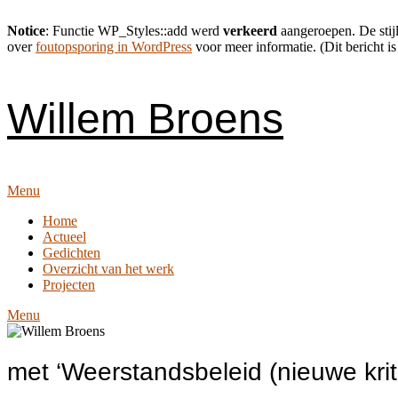
Notice
: Functie WP_Styles::add werd
verkeerd
aangeroepen. De stijl
over
foutopsporing in WordPress
voor meer informatie. (Dit bericht is
Skip
to
content
Willem Broens
Menu
Home
Actueel
Gedichten
Overzicht van het werk
Projecten
Menu
met ‘Weerstandsbeleid (nieuwe krit