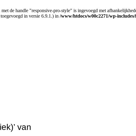
 met de handle "responsive-pro-style" is ingevoegd met afhankelijkheden d
 toegevoegd in versie 6.9.1.) in
/www/htdocs/w00c2271/wp-includes/
iek)’ van