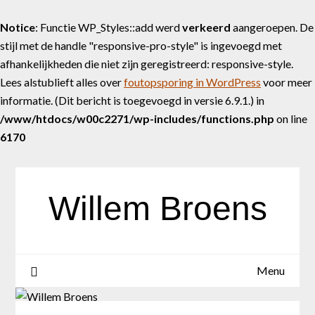
Notice
: Functie WP_Styles::add werd
verkeerd
aangeroepen. De
stijl met de handle "responsive-pro-style" is ingevoegd met
afhankelijkheden die niet zijn geregistreerd: responsive-style.
Lees alstublieft alles over
foutopsporing in WordPress
voor meer
informatie. (Dit bericht is toegevoegd in versie 6.9.1.) in
/www/htdocs/w00c2271/wp-includes/functions.php
on line
6170
Skip
to
content
Willem Broens
Menu