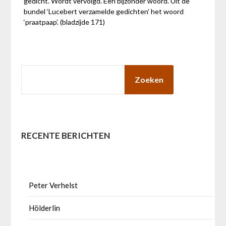
gedicht. Wordt vervolgd. Een bijzonder woord. Uit de
bundel ‘Lucebert verzamelde gedichten’ het woord
‘praatpaap’. (bladzijde 171)
ZOEKEN
Zoeken
RECENTE BERICHTEN
Peter Verhelst
Hölderlin