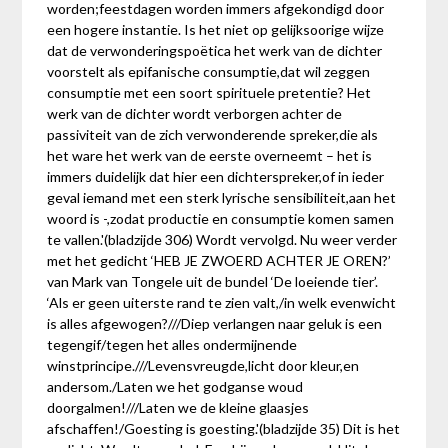
worden;feestdagen worden immers afgekondigd door
een hogere instantie. Is het niet op gelijksoorige wijze
dat de verwonderingspoëtica het werk van de dichter
voorstelt als epifanische consumptie,dat wil zeggen
consumptie met een soort spirituele pretentie? Het
werk van de dichter wordt verborgen achter de
passiviteit van de zich verwonderende spreker,die als
het ware het werk van de eerste overneemt – het is
immers duidelijk dat hier een dichterspreker,of in ieder
geval iemand met een sterk lyrische sensibiliteit,aan het
woord is -,zodat productie en consumptie komen samen
te vallen.'(bladzijde 306) Wordt vervolgd. Nu weer verder
met het gedicht ‘HEB JE ZWOERD ACHTER JE OREN?’
van Mark van Tongele uit de bundel ‘De loeiende tier’.
‘Als er geen uiterste rand te zien valt,/in welk evenwicht
is alles afgewogen?///Diep verlangen naar geluk is een
tegengif/tegen het alles ondermijnende
winstprincipe.///Levensvreugde,licht door kleur,en
andersom./Laten we het godganse woud
doorgalmen!///Laten we de kleine glaasjes
afschaffen!/Goesting is goesting.'(bladzijde 35) Dit is het