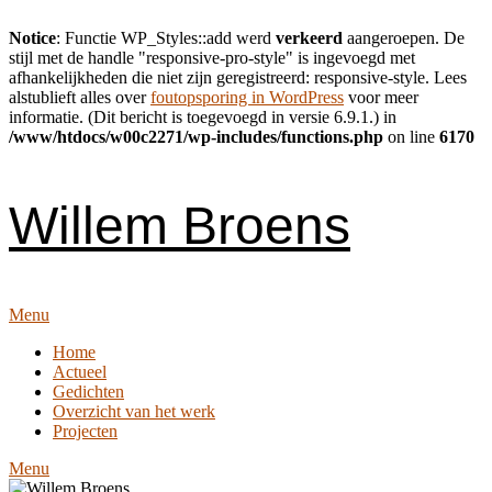
Notice
: Functie WP_Styles::add werd
verkeerd
aangeroepen. De
stijl met de handle "responsive-pro-style" is ingevoegd met
afhankelijkheden die niet zijn geregistreerd: responsive-style. Lees
alstublieft alles over
foutopsporing in WordPress
voor meer
informatie. (Dit bericht is toegevoegd in versie 6.9.1.) in
/www/htdocs/w00c2271/wp-includes/functions.php
on line
6170
Skip
to
content
Willem Broens
Menu
Home
Actueel
Gedichten
Overzicht van het werk
Projecten
Menu