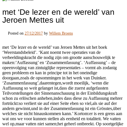
met ‘De lezer en de wereld’ van
Jeroen Mettes uit
Posted on
27/12/2017
by
Willem Broens
met ‘De lezer en de wereld’ van Jeroen Mettes uit het boek
‘Weerstandsbeleid’. ‘Kant noemt twee operaties van de
verbeeldingskracht die nodig zijn om grootte aanschouwelijk te
maken:’Auffassung’ en ‘Zusammenfassung’. ‘Auffassung’ – de
opeenvolging van zintuiglijke representaties – vormt als zodanig
geen probleem en kan in principe tot in het oneindige
doorgaan,zoals de opsommingen in het werk van Duinker.
‘Zusammenfassung’,daarentegen,wordt moeilijk, ‘wenn die
Auffassung so weit gelanget ist,dass die zuerst aufgefassten
Teilvorstellungen der Sinnenanschauung in der Einbildungskraft
schon zu erlöschen anheben,indes dass diese zu Auffassung mehrer
fortrückt:so verliert sie auf einer Seite eben so viel,als sie auf der
andern gewinnt,und in der Zusammenfassung ist ein Grösstes,über
welches sie nicht hinauskommen kann.’ Kortom:er is een grens aan
wat ons we voor kunnen stellen als eenheid en totaliteit. We vatten
wel op,maar vatten niet samen;het geheel ontbreekt. Op soortgelijke