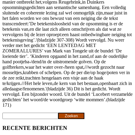
manier ontbreekt het,volgens Reugebrink,in Duinkers
opsommingsgedichten aan semantische samenhang. Een volledig
sluitende en coherente lezing zal wel onmogelijk zijn,maar juist in
het falen worden we ons bewust van een neiging die de tekst
transcendeert:’De betekenisloosheid van de opsomming is er de
betekenis van,en die laat zich alleen omschrijven als dat wat ze
vervolgens bij de lezer oproept:een haast onbedwingbare neiging tot
betekenisgeving’.'(bladzijde 307-308) Wordt vervolgd. Nu weer
verder met het gedicht ‘EEN LENTEDAG MET
ZOMERALLURES’ van Mark van Tongele uit de bundel ‘De
loeiende tier’. ‘Kinderen opgaand in het zand,of aan de ouderlijke
hand pootjeba-/dend/in de uitstromende golven. Op de
golfbrekers,waar het water over-/heen spat,///wordt gezocht naar
mosseltjes,krabben of schelpen. Op de per die/op hoge/poten ver in
de zee reikt,trachten hengelaars een visje aan de haak
te/krijgen.///Het hele leven,de kern van het bestaan,openbaart zich in
alledaagse/fenomenen.'(bladzijde 36) Dit is het gedicht. Wordt
vervolgd. Een bijzonder woord. Uit de bundel ‘Lucebert verzamelde
gedichten’ het woord/de woordgroep ‘witte mommen’.(bladzijde
171)
Zoeken
Zoeken
RECENTE BERICHTEN