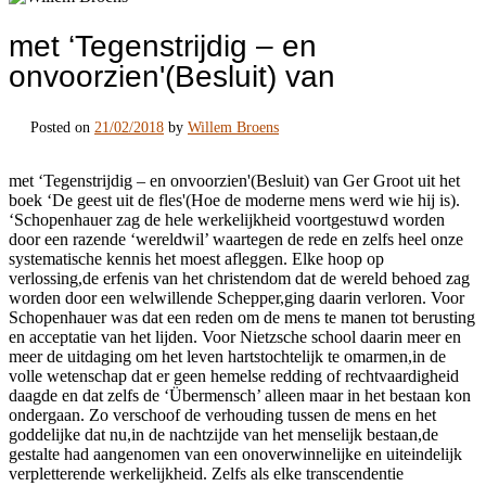
met ‘Tegenstrijdig – en
onvoorzien'(Besluit) van
Posted on
21/02/2018
by
Willem Broens
met ‘Tegenstrijdig – en onvoorzien'(Besluit) van Ger Groot uit het
boek ‘De geest uit de fles'(Hoe de moderne mens werd wie hij is).
‘Schopenhauer zag de hele werkelijkheid voortgestuwd worden
door een razende ‘wereldwil’ waartegen de rede en zelfs heel onze
systematische kennis het moest afleggen. Elke hoop op
verlossing,de erfenis van het christendom dat de wereld behoed zag
worden door een welwillende Schepper,ging daarin verloren. Voor
Schopenhauer was dat een reden om de mens te manen tot berusting
en acceptatie van het lijden. Voor Nietzsche school daarin meer en
meer de uitdaging om het leven hartstochtelijk te omarmen,in de
volle wetenschap dat er geen hemelse redding of rechtvaardigheid
daagde en dat zelfs de ‘Übermensch’ alleen maar in het bestaan kon
ondergaan. Zo verschoof de verhouding tussen de mens en het
goddelijke dat nu,in de nachtzijde van het menselijk bestaan,de
gestalte had aangenomen van een onoverwinnelijke en uiteindelijk
verpletterende werkelijkheid. Zelfs als elke transcendentie