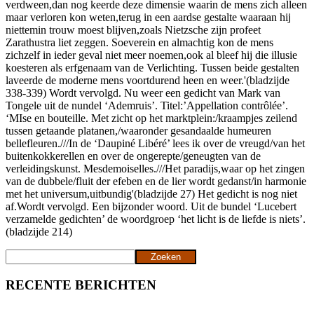
verdween,dan nog keerde deze dimensie waarin de mens zich alleen
maar verloren kon weten,terug in een aardse gestalte waaraan hij
niettemin trouw moest blijven,zoals Nietzsche zijn profeet
Zarathustra liet zeggen. Soeverein en almachtig kon de mens
zichzelf in ieder geval niet meer noemen,ook al bleef hij die illusie
koesteren als erfgenaam van de Verlichting. Tussen beide gestalten
laveerde de moderne mens voortdurend heen en weer.'(bladzijde
338-339) Wordt vervolgd. Nu weer een gedicht van Mark van
Tongele uit de nundel ‘Ademruis’. Titel:’Appellation contrôlée’.
‘MIse en bouteille. Met zicht op het marktplein:/kraampjes zeilend
tussen getaande platanen,/waaronder gesandaalde humeuren
bellefleuren.///In de ‘Daupiné Libéré’ lees ik over de vreugd/van het
buitenkokkerellen en over de ongerepte/geneugten van de
verleidingskunst. Mesdemoiselles.///Het paradijs,waar op het zingen
van de dubbele/fluit der efeben en de lier wordt gedanst/in harmonie
met het universum,uitbundig'(bladzijde 27) Het gedicht is nog niet
af.Wordt vervolgd. Een bijzonder woord. Uit de bundel ‘Lucebert
verzamelde gedichten’ de woordgroep ‘het licht is de liefde is niets’.
(bladzijde 214)
Zoeken
Zoeken
RECENTE BERICHTEN