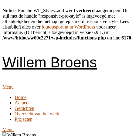
Notice
: Functie WP_Styles::add werd
verkeerd
aangeroepen. De
stijl met de handle "responsive-pro-style" is ingevoegd met
afhankelijkheden die niet zijn geregistreerd: responsive-style. Lees
alstublieft alles over
foutopsporing in WordPress
voor meer
informatie. (Dit bericht is toegevoegd in versie 6.9.1.) in
/www/htdocs/w00c2271/wp-includes/functions.php
on line
6170
Skip
to
content
Willem Broens
Menu
Home
Actueel
Gedichten
Overzicht van het werk
Projecten
Menu