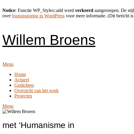
Notice
: Functie WP_Styles::add werd
verkeerd
aangeroepen. De stijl
over
foutopsporing in WordPress
voor meer informatie. (Dit bericht is
Skip
to
content
Willem Broens
Menu
Home
Actueel
Gedichten
Overzicht van het werk
Projecten
Menu
met ‘Humanisme in