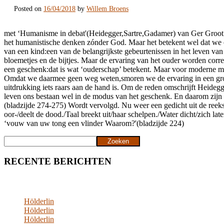
Posted on
16/04/2018
by
Willem Broens
met ‘Humanisme in debat'(Heidegger,Sartre,Gadamer) van Ger Groot uit
het humanistische denken zónder God. Maar het betekent wel dat we o
van een kind:een van de belangrijkste gebeurtenissen in het leven v
bloemetjes en de bijtjes. Maar de ervaring van het ouder worden corre
een geschenk:dat is wat ‘ouderschap’ betekent. Maar voor moderne men
Omdat we daarmee geen weg weten,smoren we de ervaring in een grofhei
uitdrukking iets raars aan de hand is. Om de reden omschrijft Heidegger
leven ons bestaan wel in de modus van het geschenk. En daarom zijn w
(bladzijde 274-275) Wordt vervolgd. Nu weer een gedicht uit de reeks
oor-/deelt de dood./Taal breekt uit/haar schelpen./Water dicht/zich l
‘vouw van uw tong een vlinder Waarom?'(bladzijde 224)
Zoeken
Zoeken
RECENTE BERICHTEN
Hölderlin
Hölderlin
Hölderlin