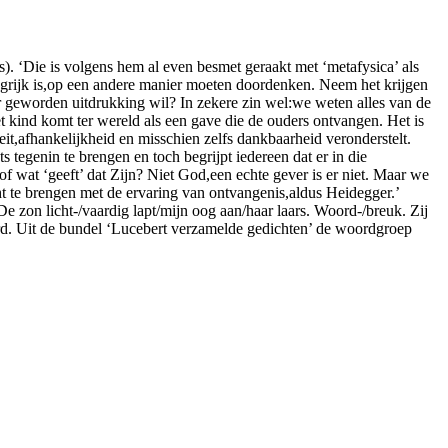
. ‘Die is volgens hem al even besmet geraakt met ‘metafysica’ als
ngrijk is,op een andere manier moeten doordenken. Neem het krijgen
r geworden uitdrukking wil? In zekere zin wel:we weten alles van de
t kind komt ter wereld als een gave die de ouders ontvangen. Het is
t,afhankelijkheid en misschien zelfs dankbaarheid veronderstelt.
tegenin te brengen en toch begrijpt iedereen dat er in die
 of wat ‘geeft’ dat Zijn? Niet God,een echte gever is er niet. Maar we
t te brengen met de ervaring van ontvangenis,aldus Heidegger.’
 zon licht-/vaardig lapt/mijn oog aan/haar laars. Woord-/breuk. Zij
woord. Uit de bundel ‘Lucebert verzamelde gedichten’ de woordgroep