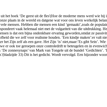
 het boek ‘De geest uit de fles'(Hoe de moderne mens werd wie hij is)
nze plaats in de wereld en datgene wat voor ons leven werkelijk bela
an vele mensen. Hebben die mensen een kind ‘gemaakt’,zoals de populai
spondeert vaak helemaal niet met de vulgariteit van die uitdrukking. He
sen is dat een bijna ondenkbare ervaring geworden,omdat ze passivitei
d die we zelf voor realisme houden. ‘Een kindje maken’:er valt niets 
 het Zijn zelf als een gave. Het Zijn ‘is’ niet,maar:’Es gibt Sein’. Wie
e er ook toe geroepen onze controledrift te beteugelen en in evenwich
 ‘De zonnesynaps’ van Mark van Tongele uit de bundel ‘Gedichten’. ‘De
ater.'(bladzijde 33) Dit is het gedicht. Wordt vervolgd. Een bijzonder 