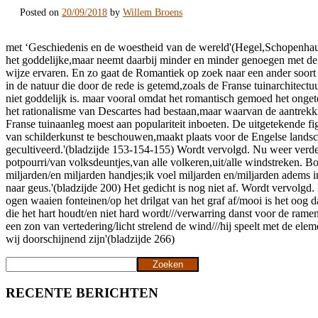
Posted on
20/09/2018
by
Willem Broens
met ‘Geschiedenis en de woestheid van de wereld'(Hegel,Schopenhauer)
het goddelijke,maar neemt daarbij minder en minder genoegen met de 
wijze ervaren. En zo gaat de Romantiek op zoek naar een ander soort ‘
in de natuur die door de rede is getemd,zoals de Franse tuinarchitect
niet goddelijk is. maar vooral omdat het romantisch gemoed het onget
het rationalisme van Descartes had bestaan,maar waarvan de aantrekk
Franse tuinaanleg moest aan populariteit inboeten. De uitgetekende fig
van schilderkunst te beschouwen,maakt plaats voor de Engelse landsc
gecultiveerd.'(bladzijde 153-154-155) Wordt vervolgd. Nu weer verd
potpourri/van volksdeuntjes,van alle volkeren,uit/alle windstreken. Bo
miljarden/en miljarden handjes;ik voel miljarden en/miljarden adems i
naar geus.'(bladzijde 200) Het gedicht is nog niet af. Wordt vervolgd.
ogen waaien fonteinen/op het drilgat van het graf af/mooi is het oog 
die het hart houdt/en niet hard wordt///verwarring danst voor de rame
een zon van vertedering/licht strelend de wind///hij speelt met de ele
wij doorschijnend zijn'(bladzijde 266)
Zoeken
Zoeken
RECENTE BERICHTEN