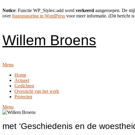
Notice
: Functie WP_Styles::add werd
verkeerd
aangeroepen. De stijl
over
foutopsporing in WordPress
voor meer informatie. (Dit bericht is
Skip
to
content
Willem Broens
Menu
Home
Actueel
Gedichten
Overzicht van het werk
Projecten
Menu
met ‘Geschiedenis en de woesthei