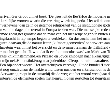
van Ger Groot uit het boek ‘De geest uit de fles'(Hoe de moderne mens
kerkelijke vormen waarin die ervaring wordt ingeperkt. Het wil de on
verhevene’ dan ze in de getemde religiositeit van de institutionele gods
uur van die dagen,die overal in Europa te zien was. Die menselijke rede 
emde zoekt,het grootste dat de maat van het menselijk begrip te buite
ingskracht in rap tempo begon te verbleken. En dus zocht men het matel
uren daarvan,die de natuur letterlijk ‘more geometrico’ onderwierp aan 
hapstuin waarin niet het overzicht en de symmetrie,maar de grillighei
er met het gedicht ‘Ik wou dat ik een homunculus was’ van Mark van To
rges knikt instemmend./en Picasso en Joyce knipogen naar elkaar./giganti
n mijn nek:Hitler stinkt/nog naar jodenbloed,Cleopatra ruikt naar/afters
 Een bijzonder woord. Het overschrijven vervolgd. Uit de bundel ‘Lucebe
dat nog omziet/naar de naakte wind tussen naalden en arken/schoon is d
n/verwarring roept in de straat/hij die de weg van het woord weet/gaat d
menten/en de elementen spelen met hem/zijn ogen gestolten tot stem/gaan