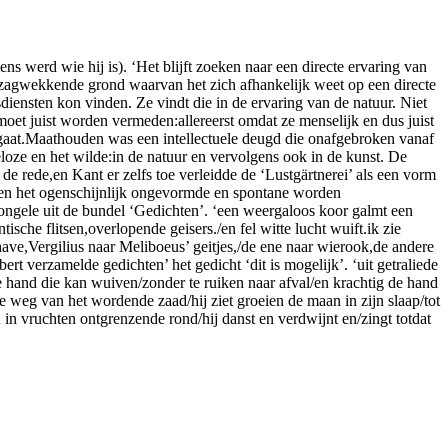
 werd wie hij is). ‘Het blijft zoeken naar een directe ervaring van
tzagwekkende grond waarvan het zich afhankelijk weet op een directe
diensten kon vinden. Ze vindt die in de ervaring van de natuur. Niet
moet juist worden vermeden:allereerst omdat ze menselijk en dus juist
n gaat.Maathouden was een intellectuele deugd die onafgebroken vanaf
oze en het wilde:in de natuur en vervolgens ook in de kunst. De
de rede,en Kant er zelfs toe verleidde de ‘Lustgärtnerei’ als een vorm
d en het ogenschijnlijk ongevormde en spontane worden
ngele uit de bundel ‘Gedichten’. ‘een weergaloos koor galmt een
sche flitsen,overlopende geisers./en fel witte lucht wuift.ik zie
have,Vergilius naar Meliboeus’ geitjes,/de ene naar wierook,de andere
rt verzamelde gedichten’ het gedicht ‘dit is mogelijk’. ‘uit getraliede
e hand die kan wuiven/zonder te ruiken naar afval/en krachtig de hand
e weg van het wordende zaad/hij ziet groeien de maan in zijn slaap/tot
 in vruchten ontgrenzende rond/hij danst en verdwijnt en/zingt totdat