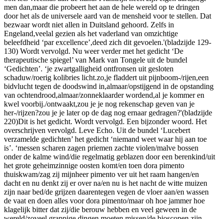
men dan,maar die probeert het aan de hele wereld op te dringen
door het als de universele aard van de mensheid voor te stellen. Dat
bezwaar wordt niet allen in Duitsland gehoord. Zelfs in
Engeland,veelal gezien als het vaderland van omzichtige
beleefdheid ‘par excellence’,deed zich dit gevoelen.'(bladzijde 129-
130) Wordt vervolgd. Nu weer verder met het gedicht ‘De
therapeutische spiegel’ van Mark van Tongele uit de bundel
‘Gedichten’. ‘je zwartgalligheid ontfronsen uit gesloten
schaduw/roerig kolibries licht.zo,je fladdert uit pijnboom-/rijen,een
bidvlucht tegen de doodswind in,almaar/opstijgend in de opstanding
van ochtendrood,almaar/zonneklaarder wordend,al je kommer en
kwel voorbij./ontwaakt,zou je je nog rekenschap geven van je
her-/rijzen?zou je je later op de dag nog ernaar gedragen?'(bladzijde
220)Dit is het gedicht. Wordt vervolgd. Een bijzonder woord. Het
overschrijven vervolgd. Leve Echo. Uit de bundel ‘Lucebert
verzamelde gedichten’ het gedicht ‘niemand weet waar hij aan toe
is’. ‘messen scharen zagen priemen zachte violen/malve bossen
onder de kalme wind/die regelmatig geblazen door een berenkind/uit
het grote geheimzinnige oosten komt/en toen dora pimento
thuiskwam/zag zij mijnheer pimento ver uit het raam hangen/en
dacht en nu denkt zij er over na/en nu is het nacht de witte muizen
zijn naar bed/de grijzen daarentegen vegen de vloer aan/en wassen
de vaat en doen alles voor dora pimento/maar oh hoe jammer hoe
klagelijk bitter dat zij/die berouw hebben en veel geween in de
wereld/zoveel grappige dingen moeten missen/de bioscopen zijn