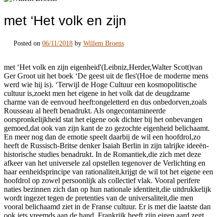
met ‘Het volk en zijn
Posted on
06/11/2018
by
Willem Broens
met ‘Het volk en zijn eigenheid'(Leibniz,Herder,Walter Scott)van
Ger Groot uit het boek ‘De geest uit de fles'(Hoe de moderne mens
werd wie hij is). ‘Terwijl de Hoge Cultuur een kosmopolitische
cultuur is,zoekt men het eigene in het volk dat de deugdzame
charme van de eenvoud heeft:ongeletterd en dus onbedorven,zoals
Rousseau al heeft benadrukt. Als ongecontamineerde
oorspronkelijkheid stat het eigene ook dichter bij het onbevangen
gemoed,dat ook van zijn kant de zo gezochte eigenheid belichaamt.
En meer nog dan de emotie speelt daarbij de wil een hoofdrol,zo
heeft de Russisch-Britse denker Isaiah Berlin in zijn talrijke ideeën-
historische studies benadrukt. In de Romantiek,die zich met deze
afkeer van het universele zal opstellen tegenover de Verlichting en
haar eenheidsprincipe van rationaliteit,krijgt de wil tot het eigene een
hoofdrol op zowel persoonlijk als collectief vlak. Vooral perifere
naties bezinnen zich dan op hun nationale identiteit,die uitdrukkelijk
wordt ingezet tegen de pretenties van de universaliteit,die men
vooral belichaamd ziet in de Franse cultuur. Er is met die laatste dan
ook iets vreemds aan de hand. Frankrijk heeft zijn eigen aard,zegt