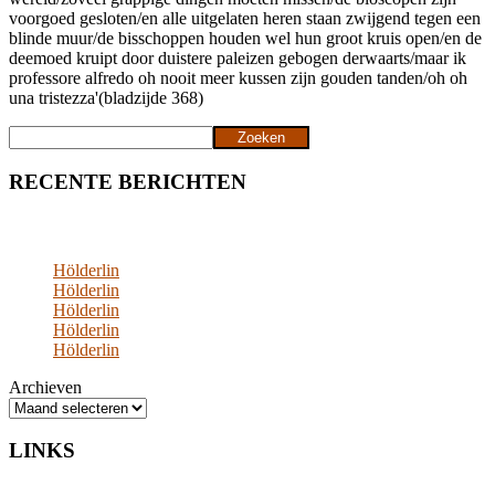
voorgoed gesloten/en alle uitgelaten heren staan zwijgend tegen een
blinde muur/de bisschoppen houden wel hun groot kruis open/en de
deemoed kruipt door duistere paleizen gebogen derwaarts/maar ik
professore alfredo oh nooit meer kussen zijn gouden tanden/oh oh
una tristezza'(bladzijde 368)
Zoeken
Zoeken
RECENTE BERICHTEN
Hölderlin
Hölderlin
Hölderlin
Hölderlin
Hölderlin
Archieven
LINKS