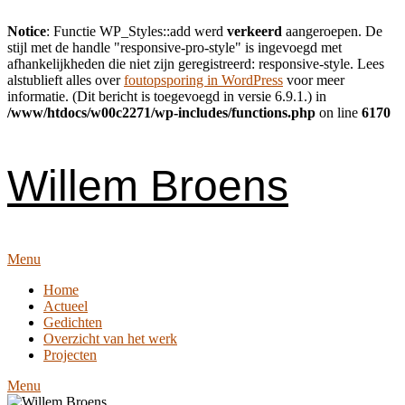
Notice
: Functie WP_Styles::add werd
verkeerd
aangeroepen. De
stijl met de handle "responsive-pro-style" is ingevoegd met
afhankelijkheden die niet zijn geregistreerd: responsive-style. Lees
alstublieft alles over
foutopsporing in WordPress
voor meer
informatie. (Dit bericht is toegevoegd in versie 6.9.1.) in
/www/htdocs/w00c2271/wp-includes/functions.php
on line
6170
Skip
to
content
Willem Broens
Menu
Home
Actueel
Gedichten
Overzicht van het werk
Projecten
Menu