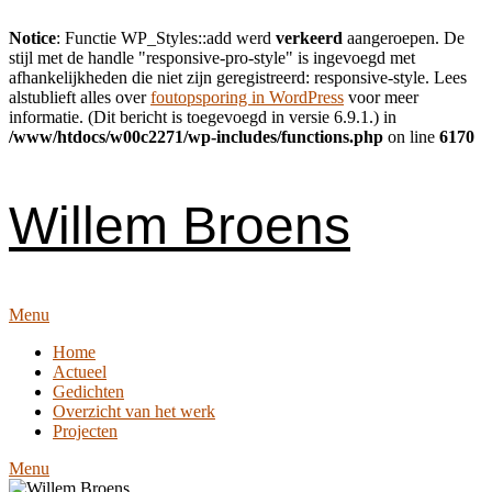
Notice
: Functie WP_Styles::add werd
verkeerd
aangeroepen. De
stijl met de handle "responsive-pro-style" is ingevoegd met
afhankelijkheden die niet zijn geregistreerd: responsive-style. Lees
alstublieft alles over
foutopsporing in WordPress
voor meer
informatie. (Dit bericht is toegevoegd in versie 6.9.1.) in
/www/htdocs/w00c2271/wp-includes/functions.php
on line
6170
Skip
to
content
Willem Broens
Menu
Home
Actueel
Gedichten
Overzicht van het werk
Projecten
Menu