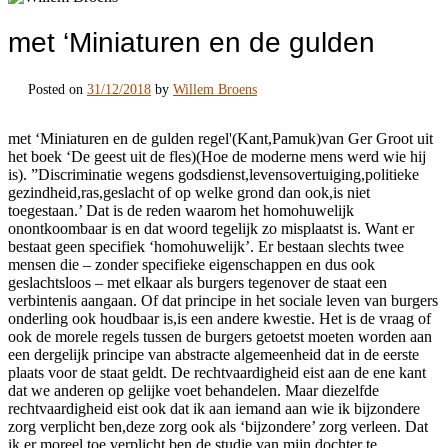
met ‘Miniaturen en de gulden
Posted on
31/12/2018
by
Willem Broens
met ‘Miniaturen en de gulden regel'(Kant,Pamuk)van Ger Groot uit
het boek ‘De geest uit de fles)(Hoe de moderne mens werd wie hij
is). ”Discriminatie wegens godsdienst,levensovertuiging,politieke
gezindheid,ras,geslacht of op welke grond dan ook,is niet
toegestaan.’ Dat is de reden waarom het homohuwelijk
onontkoombaar is en dat woord tegelijk zo misplaatst is. Want er
bestaat geen specifiek ‘homohuwelijk’. Er bestaan slechts twee
mensen die – zonder specifieke eigenschappen en dus ook
geslachtsloos – met elkaar als burgers tegenover de staat een
verbintenis aangaan. Of dat principe in het sociale leven van burgers
onderling ook houdbaar is,is een andere kwestie. Het is de vraag of
ook de morele regels tussen de burgers getoetst moeten worden aan
een dergelijk principe van abstracte algemeenheid dat in de eerste
plaats voor de staat geldt. De rechtvaardigheid eist aan de ene kant
dat we anderen op gelijke voet behandelen. Maar diezelfde
rechtvaardigheid eist ook dat ik aan iemand aan wie ik bijzondere
zorg verplicht ben,deze zorg ook als ‘bijzondere’ zorg verleen. Dat
ik er moreel toe verplicht ben de studie van mijn dochter te