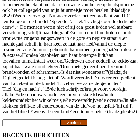
financieren,betekent niet dat ik omwille van het gelijkheidsprincipe
ook het collegegeld van mijn buurmeisje moet betalen.'(bladzijde
89-90)Wordt vervolgd. Nu weer verder met een gedicht van H.C.
ten Berge uit de bundel ‘Splendor’. Titel:’Ik vlieg door de dertiende
eeuw’. ‘ De mensen weten niet of zij een geest is/dan wel tastbare
verschijning,schrijft haar biograaf./Ze loeren uit hun holen naar de
vrouw/die zingend langszweeft in de gore en bepiste straat./Een
nachtegaal schuilt in haar keel,ze laat haar lied/vanuit de diepte
resoneren,zingt/in nooit gehoorde harmonieën,ondergaat/verrukking
& extase./Honden knabbelen aan haar botten;ze lijdt/aan
toevallen,tuimelt,staat weer op./Gedreven door goddelijke gekte/gaat
zij tot haar ware dood tekeer./Door niets gedeerd heeft ze nooit
brandwonden of schrammen./Is dat niet wonderbaar?'(bladzijde
12)Het gedicht is nog niet af. Wordt vervolgd. Nu weer een gedicht
van Lucebert uit de bundel ‘Lucebert verzamelde gedichten’.
Titel:’dag en nacht’. ’15/de luchtschrijver/kruipt voort voor/zijn
alfabet///de schaduw van/de leeraar verrast/de klas///in de
kelder/ontdekt het winkelmeisje/de zweetafdrijvende oceaan///in alle
klokken drijft/de bijtende/doorn van de tijd///op het asfalt/’hij drijft
van het bloed’/’wie is ’t? een kind? een tennisspeler?'(bladzijde 462)
Zoeken
Zoeken
RECENTE BERICHTEN