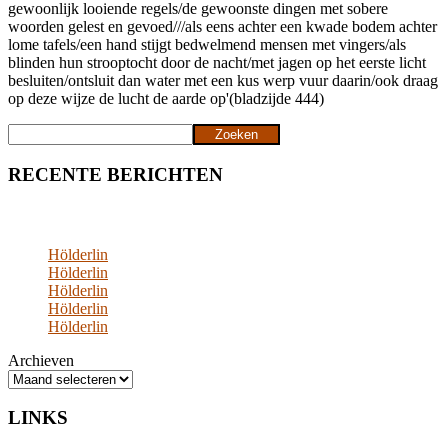
gewoonlijk looiende regels/de gewoonste dingen met sobere
woorden gelest en gevoed///als eens achter een kwade bodem achter
lome tafels/een hand stijgt bedwelmend mensen met vingers/als
blinden hun strooptocht door de nacht/met jagen op het eerste licht
besluiten/ontsluit dan water met een kus werp vuur daarin/ook draag
op deze wijze de lucht de aarde op'(bladzijde 444)
Zoeken
Zoeken
RECENTE BERICHTEN
Hölderlin
Hölderlin
Hölderlin
Hölderlin
Hölderlin
Archieven
LINKS