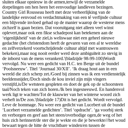
sluiten elkaar opnieuw in de armen,terwijl de verzamelde
dorpelingen om hen heen het eenvoudige landleven bezingen.
Country Girl Rousseau heeft met deze verheerlijking van de
landelijke eenvoud en verdachtmaking van een té verfijnde cultuur
een blijvende invloed gehad op de manier waarop de westerse mens
zichzelf is gaan bezien. Dat vooruitgang niet alleen veel winst
oplevert,maar ook een fikse schadepost kan betekenen aan de
‘eigenlijkheid’ van de ziel,is weliswaar niet een geheel nieuwe
gedachte (het christendom heeft de gevaren van een al te wereldse
en zelfverzekerd voortschrijdende cultuur altijd met wantrouwen
bekeken),maar nog nooit eerder werd deze ambiguïteit zo stevig in
de inborst van de mens verankerd.'(bladzijde 98-99-100)Wordt
vervolgd. Nu weer een gedicht van H.C. ten Berge uit de bundel
‘Poolsneeuw’. Titel ‘Journaal 30/XII’. ‘Ik draag hout aan in een
wereld die zich scherp zet./Goed bij zinnen was ik een verdienstelijk
beeldensnijder,/Doch sinds de kou inviel zijn mijn vingers
verstijfd,is/De wetsteen gespleten en doet de gek op de schoorsteen
taal/Noch teken van zich horen./Ik ben ingesneeuwd. En handenvol
werk ligt te wachten/Tot de klauwier van het winterse woord zich
verheft in/De zon.'(bladzijde 17)Dit is het gedicht. Wordt vervolgd.
Leve de hommage. Nu weer een gedicht van Lucebert uit de bundel
‘Lucebert verzamelde gedichten’. Titel ‘opdracht’. ‘ga voorbij sterk
en verborgen en geef aan het steen/overbodige ogen,de weg of het
huis zich herinnert/de ster die je wekte en die je bewerkte///het woud
bewaart tegen de hitte de vruchtbare winden/en tussen de