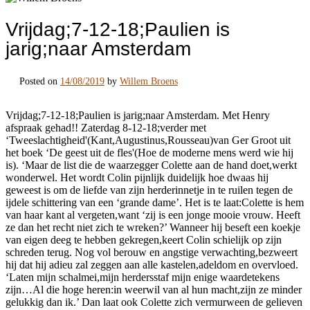
Vrijdag;7-12-18;Paulien is
jarig;naar Amsterdam
Posted on
14/08/2019
by
Willem Broens
Vrijdag;7-12-18;Paulien is jarig;naar Amsterdam. Met Henry
afspraak gehad!! Zaterdag 8-12-18;verder met
‘Tweeslachtigheid'(Kant,Augustinus,Rousseau)van Ger Groot uit
het boek ‘De geest uit de fles'(Hoe de moderne mens werd wie hij
is). ‘Maar de list die de waarzegger Colette aan de hand doet,werkt
wonderwel. Het wordt Colin pijnlijk duidelijk hoe dwaas hij
geweest is om de liefde van zijn herderinnetje in te ruilen tegen de
ijdele schittering van een ‘grande dame’. Het is te laat:Colette is hem
van haar kant al vergeten,want ‘zij is een jonge mooie vrouw. Heeft
ze dan het recht niet zich te wreken?’ Wanneer hij beseft een koekje
van eigen deeg te hebben gekregen,keert Colin schielijk op zijn
schreden terug. Nog vol berouw en angstige verwachting,bezweert
hij dat hij adieu zal zeggen aan alle kastelen,adeldom en overvloed.
‘Laten mijn schalmei,mijn herdersstaf mijn enige waardetekens
zijn…Al die hoge heren:in weerwil van al hun macht,zijn ze minder
gelukkig dan ik.’ Dan laat ook Colette zich vermurween de gelieven