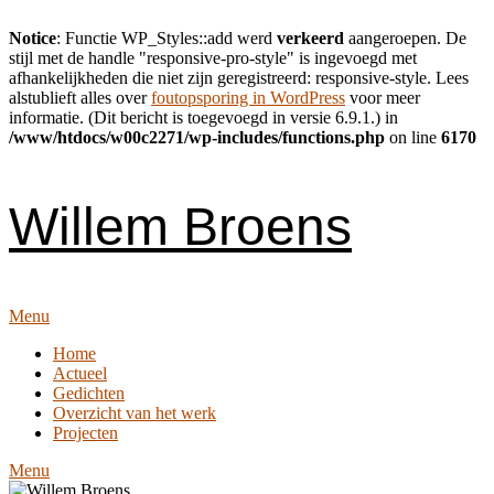
Notice
: Functie WP_Styles::add werd
verkeerd
aangeroepen. De
stijl met de handle "responsive-pro-style" is ingevoegd met
afhankelijkheden die niet zijn geregistreerd: responsive-style. Lees
alstublieft alles over
foutopsporing in WordPress
voor meer
informatie. (Dit bericht is toegevoegd in versie 6.9.1.) in
/www/htdocs/w00c2271/wp-includes/functions.php
on line
6170
Skip
to
content
Willem Broens
Menu
Home
Actueel
Gedichten
Overzicht van het werk
Projecten
Menu