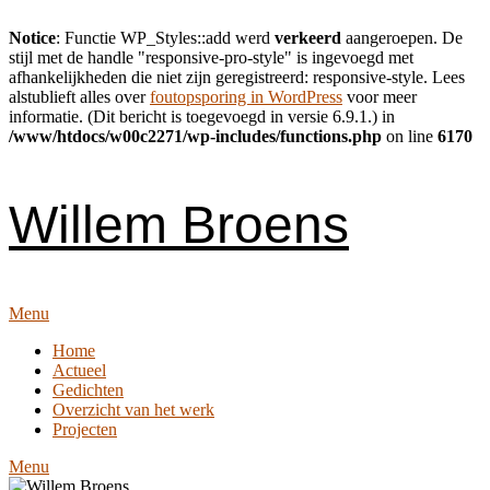
Notice
: Functie WP_Styles::add werd
verkeerd
aangeroepen. De
stijl met de handle "responsive-pro-style" is ingevoegd met
afhankelijkheden die niet zijn geregistreerd: responsive-style. Lees
alstublieft alles over
foutopsporing in WordPress
voor meer
informatie. (Dit bericht is toegevoegd in versie 6.9.1.) in
/www/htdocs/w00c2271/wp-includes/functions.php
on line
6170
Skip
to
content
Willem Broens
Menu
Home
Actueel
Gedichten
Overzicht van het werk
Projecten
Menu