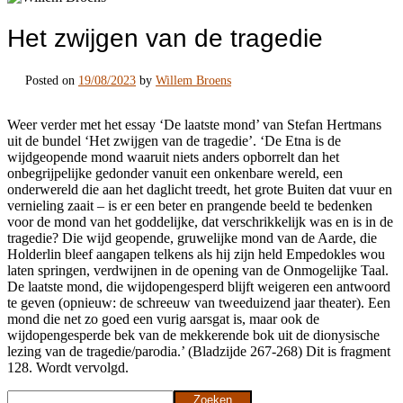
Het zwijgen van de tragedie
Posted on
19/08/2023
by
Willem Broens
Weer verder met het essay ‘De laatste mond’ van Stefan Hertmans
uit de bundel ‘Het zwijgen van de tragedie’. ‘De Etna is de
wijdgeopende mond waaruit niets anders opborrelt dan het
onbegrijpelijke gedonder vanuit een onkenbare wereld, een
onderwereld die aan het daglicht treedt, het grote Buiten dat vuur en
vernieling zaait – is er een beter en prangende beeld te bedenken
voor de mond van het goddelijke, dat verschrikkelijk was en is in de
tragedie? Die wijd geopende, gruwelijke mond van de Aarde, die
Holderlin bleef aangapen telkens als hij zijn held Empedokles wou
laten springen, verdwijnen in de opening van de Onmogelijke Taal.
De laatste mond, die wijdopengesperd blijft weigeren een antwoord
te geven (opnieuw: de schreeuw van tweeduizend jaar theater). Een
mond die net zo goed een vurig aarsgat is, maar ook de
wijdopengesperde bek van de mekkerende bok uit de dionysische
lezing van de tragedie/parodia.’ (Bladzijde 267-268) Dit is fragment
128. Wordt vervolgd.
Zoeken
Zoeken