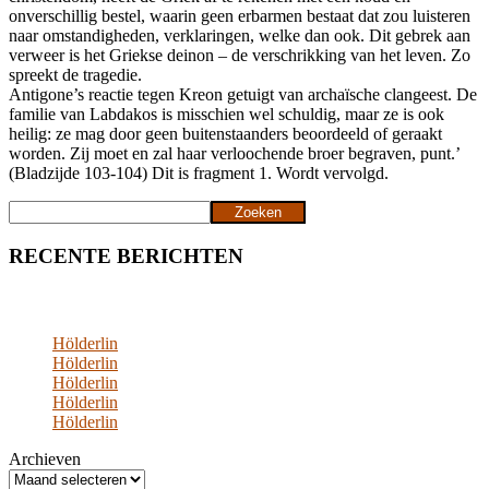
onverschillig bestel, waarin geen erbarmen bestaat dat zou luisteren
naar omstandigheden, verklaringen, welke dan ook. Dit gebrek aan
verweer is het Griekse deinon – de verschrikking van het leven. Zo
spreekt de tragedie.
Antigone’s reactie tegen Kreon getuigt van archaïsche clangeest. De
familie van Labdakos is misschien wel schuldig, maar ze is ook
heilig: ze mag door geen buitenstaanders beoordeeld of geraakt
worden. Zij moet en zal haar verloochende broer begraven, punt.’
(Bladzijde 103-104) Dit is fragment 1. Wordt vervolgd.
Zoeken
Zoeken
RECENTE BERICHTEN
Hölderlin
Hölderlin
Hölderlin
Hölderlin
Hölderlin
Archieven