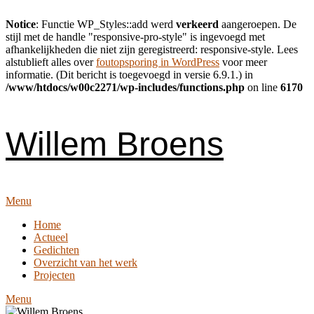
Notice
: Functie WP_Styles::add werd
verkeerd
aangeroepen. De
stijl met de handle "responsive-pro-style" is ingevoegd met
afhankelijkheden die niet zijn geregistreerd: responsive-style. Lees
alstublieft alles over
foutopsporing in WordPress
voor meer
informatie. (Dit bericht is toegevoegd in versie 6.9.1.) in
/www/htdocs/w00c2271/wp-includes/functions.php
on line
6170
Skip
to
content
Willem Broens
Menu
Home
Actueel
Gedichten
Overzicht van het werk
Projecten
Menu