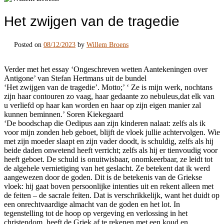
Het zwijgen van de tragedie
Posted on
08/12/2023
by
Willem Broens
Verder met het essay ‘Ongeschreven wetten Aantekeningen over
Antigone’ van Stefan Hertmans uit de bundel
‘Het zwijgen van de tragedie’. Motto;’ ‘ Ze is mijn werk, nochtans
zijn haar contouren zo vaag, haar gedaante zo nebuleus,dat elk van
u verliefd op haar kan worden en haar op zijn eigen manier zal
kunnen beminnen.’ Soren Kiekegaard
‘De boodschap die Oedipus aan zijn kinderen nalaat: zelfs als ik
voor mijn zonden heb geboet, blijft de vloek jullie achtervolgen. Wie
met zijn moeder slaapt en zijn vader doodt, is schuldig, zelfs als hij
beide daden onwetend heeft verricht; zelfs als hij er tienvoudig voor
heeft geboet. De schuld is onuitwisbaar, onomkeerbaar, ze leidt tot
de algehele vernietiging van het geslacht. Ze betekent dat ik werd
aangewezen door de goden. Dit is de betekenis van de Griekse
vloek: hij gaat boven persoonlijke intenties uit en rekent alleen met
de feiten – de sacrale feiten. Dat is verschrikkelijk, want het duidt op
een onrechtvaardige almacht van de goden en het lot. In
tegenstelling tot de hoop op vergeving en verlossing in het
christendom, heeft de Griek af te rekenen met een koud en