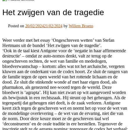
Het zwijgen van de tragedie
Posted on
20/02/2024
21/02/2024
by
Willem Broens
Weer verder met het essay ‘Ongeschreven wetten’ van Stefan
Hertmans uit de bundel ‘Het zwijgen van de tragedie’.
‘Ook in de taal kiest Antigone voor de ‘negatie in haar affirmerende
destructie’ – omdat ze auto-nomos denkt, valt ze terug op de
ongeschreven rechten, de wet van familie en mededogen,
bloedverwantschap – kortom: alles wat tot het archaische, vergeten
kluwen aan de onderkant van de codex hoort. Ze sluit de rangen van
de familie tegen de open wereld van het rottende lichaam en de
dood. Ze sluit die stinkende wonde af met haar eigen dood, als
pharmakon, als genezend nee-woord tegen de wereld. Deze
bloedwet is ‘agrapta’. Hij kan niet zwart op wit aangevoerd worden
als bewijsstuk in een rechtszaak. Hij steunt op het geheugen. Als de
tegenpartij dat geheugen niet deelt, is de zaak verloren. Antigone
keert zich tegen de geschreven wet en neemt het op voor de wet van
de mondelinge overlevering – de wet van de ervaring, niet die van
de norm. Door deze keuze moet ze de geschreven taal wel
‘deconstrueren’ en de orale traditie in ere herstellen. Tegenover de
inscriptie stelt ze de agrapta nomina; tegenover de codex het verhaal;