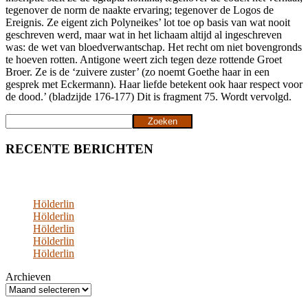
tegenover de norm de naakte ervaring; tegenover de Logos de
Ereignis. Ze eigent zich Polyneikes’ lot toe op basis van wat nooit
geschreven werd, maar wat in het lichaam altijd al ingeschreven
was: de wet van bloedverwantschap. Het recht om niet bovengronds
te hoeven rotten. Antigone weert zich tegen deze rottende Groet
Broer. Ze is de ‘zuivere zuster’ (zo noemt Goethe haar in een
gesprek met Eckermann). Haar liefde betekent ook haar respect voor
de dood.’ (bladzijde 176-177) Dit is fragment 75. Wordt vervolgd.
Zoeken
Zoeken
RECENTE BERICHTEN
Hölderlin
Hölderlin
Hölderlin
Hölderlin
Hölderlin
Archieven