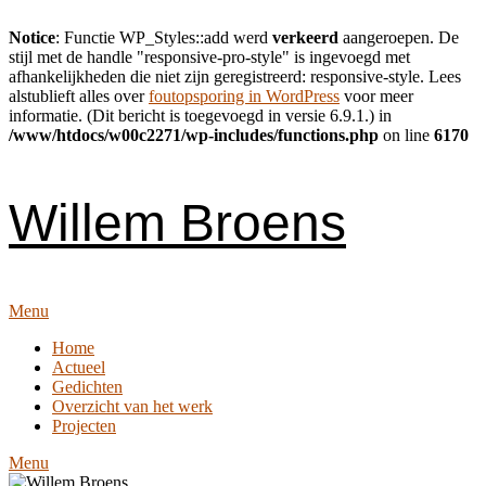
Notice
: Functie WP_Styles::add werd
verkeerd
aangeroepen. De
stijl met de handle "responsive-pro-style" is ingevoegd met
afhankelijkheden die niet zijn geregistreerd: responsive-style. Lees
alstublieft alles over
foutopsporing in WordPress
voor meer
informatie. (Dit bericht is toegevoegd in versie 6.9.1.) in
/www/htdocs/w00c2271/wp-includes/functions.php
on line
6170
Skip
to
content
Willem Broens
Menu
Home
Actueel
Gedichten
Overzicht van het werk
Projecten
Menu