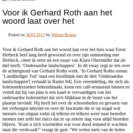
Voor ik Gerhard Roth aan het
woord laat over het
Posted on
30/01/2013
by
Willem Broens
Voor ik Gerhard Roth aan het woord laat over het huis waar Ernst
Herbeck heel lang heeft gewoond en over zijn ontmoeting met
Herbeck, citeer ik eerst uit een essay van Klara Obermüller dat als
titel heeft; ‘Onderaardse landschappen’. In dit essay zegt ze iets over
de achtergrond van Gerhard Roths werk. ‘In Gerhard Roths roman
‘Landläufiger Tod’ staat een hoofdstuk met de titel ‘Onderaardse
landschappen'[ vertaald in Raster 84]. Een vreemdeling, die zich als
holenonderzoeker bekendmaakt, komt een café-restaurant binnen en
vertelt dat hij van plan is een kaart te vervaardigen van het
onderaardse holenstelsel dat zich blijkbaar in de buurt van het
plaatsje bevindt. Hij heeft het over de schoonheden en gevaren van
het verborgen labyrint en over de fascinatie die er op nogal wat
mensen van uitgaat zodat zij telkens en telkens weer naar beneden
moeten met zelfs het risico dat ze op zekere dag voor altijd beneden
blijven. ‘Kunt u zich voorstellen wat voor dood iemand te wachten
staat die verdwaalt?’ vraagt de gast. ‘We weten niets van de holen