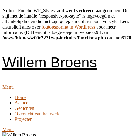
Notice
: Functie WP_Styles::add werd
verkeerd
aangeroepen. De
stijl met de handle "responsive-pro-style" is ingevoegd met
afhankelijkheden die niet zijn geregistreerd: responsive-style. Lees
alstublieft alles over
foutopsporing in WordPress
voor meer
informatie. (Dit bericht is toegevoegd in versie 6.9.1.) in
/www/htdocs/w00c2271/wp-includes/functions.php
on line
6170
Skip
to
content
Willem Broens
Menu
Home
Actueel
Gedichten
Overzicht van het werk
Projecten
Menu