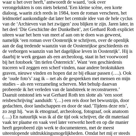
waar u het over heeft,’ antwoordt de waard, ‘ook over
verongelukten is ons niets bekend.’Een kleine scène, een korte
dialoog, waarin zich reeds in 1984, toen de roman verscheen, het
leidmotief aankondigde dat later het centrale idee van de hele cyclus
van de ‘Archieven van het zwijgen’ zou blijken te zijn. Jaren later, in
het deel ‘Die Geschichte der Dunkelheit’, zet Gerhard Roth expliciet
uiteen waar het hem van meet af aan om te doen was geweest,
namelijk ‘een roman over Oostenrijk te schrijven, over de openlijk
aan de dag tredende waanzin van de Oostenrijkse geschiedenis en
de verborgen waanzin van het dagelijkse leven in Oostenrijk’. Hij is
daarbij te werk gegaan als een archeoloog, staat in het voorwoord
bij het fotoboek ‘Im tiefen Österreich’. Want ‘een geschiedenis
traceren wil zeggen een scherf vinden, naar andere brokstukken
graven, nieuwe vinden en hopen dat ze bij elkaar passen (….). Ook
de ‘oude foto’s’ zag ik – net als de gesprekken met mensen en mijn
studies – als een verzameling scherven. Met behulp daarvan
probeerde ik het verleden van de landstreek te reconstrueren.’
Daaruit ontstond iets wat Gerhard Roth ten slotte als ‘een soort
reisbeschrijving’ aanduidt: ‘(…) een reis door het bewustzijn, door
gedachten, door landschappen en door de stad.’Tijdens deze reis’,
zo zegt hij. ‘was ik etnograaf, archeoloog, fotograaf, ook anatoom
(….) En natuurlijk was ik al die tijd ook schrijver, die dit materiaal
vaak ter plaatse en vaak veel later verwerkt heeft en op die manier
heeft geprobeerd zijn werk te documenteren, met de meest
uiteenlopende uitdrukkingsmogelijkheden. Omdat het mij er steeds