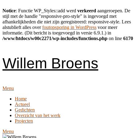
Notice
: Functie WP_Styles::add werd
verkeerd
aangeroepen. De
stijl met de handle "responsive-pro-style" is ingevoegd met
afhankelijkheden die niet zijn geregistreerd: responsive-style. Lees
alstublieft alles over
foutopsporing in WordPress
voor meer
informatie. (Dit bericht is toegevoegd in versie 6.9.1.) in
/www/htdocs/w00c2271/wp-includes/functions.php
on line
6170
Skip
to
content
Willem Broens
Menu
Home
Actueel
Gedichten
Overzicht van het werk
Projecten
Menu