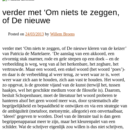
verder met ‘Om niets te zeggen,
of De nieuwe
Posted on
24/03/2013
by
Willem Broens
verder met ‘Om niets te zeggen, of De nieuwe kleren van de keizer’
van Patricia de Martelaere. ‘De aanslag van een akkoord, een
eivormig stuk marmer, rode en gele strepen op een doek – en de
verbeelding is weg, weg van al het herkenbare, het zegbare, het
vertrouwde. Maar een woord, een enkel woord (het woord ‘poes’)-
en daar is de verbeelding al weer terug, ze weet waar ze is, weet
weer waar zich aan te houden, zich aan vast te houden. Het woord,
zo opgevat, is de grootste vijand van de kunst (terwijl het, tussen
haakjes, wel het geschikte medium voor de filosofie is). Daarom,
besluit Schopenhauer, moet de literatuur het woord proberen te
hanteren alsof het geen woord meer was, door systematisch alle
begrijpelijkheid en bepaaldheid te ontwijken en via een strategie van
de ambiguïteit (metafoor, metonymie, allegorie) een onvertaalbaar,
‘ideeel’ gegeven te worden. Doel van de literaire taal is dan geen
begrippenapparaat meer te zijn, maar het kleurenpalet van een
schilder. Wat de schrijver eigenlijk zou willen is dus niet schrijven,