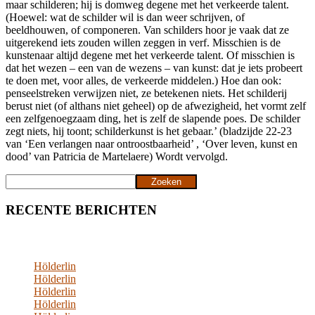
maar schilderen; hij is domweg degene met het verkeerde talent.
(Hoewel: wat de schilder wil is dan weer schrijven, of
beeldhouwen, of componeren. Van schilders hoor je vaak dat ze
uitgerekend iets zouden willen zeggen in verf. Misschien is de
kunstenaar altijd degene met het verkeerde talent. Of misschien is
dat het wezen – een van de wezens – van kunst: dat je iets probeert
te doen met, voor alles, de verkeerde middelen.) Hoe dan ook:
penseelstreken verwijzen niet, ze betekenen niets. Het schilderij
berust niet (of althans niet geheel) op de afwezigheid, het vormt zelf
een zelfgenoegzaam ding, het is zelf de slapende poes. De schilder
zegt niets, hij toont; schilderkunst is het gebaar.’ (bladzijde 22-23
van ‘Een verlangen naar ontroostbaarheid’ , ‘Over leven, kunst en
dood’ van Patricia de Martelaere) Wordt vervolgd.
Zoeken
Zoeken
RECENTE BERICHTEN
Hölderlin
Hölderlin
Hölderlin
Hölderlin