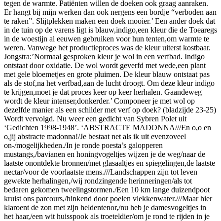
tegen de warmte. Patiënten willen de doeken ook graag aanraken.
Er hangt bij mijn werken dan ook nergens een bordje “verboden aan
te raken”. Slijtplekken maken een doek mooier.’ Een ander doek dat
in de tuin op de varens ligt is blauw,indigo,een kleur die de Toearegs
in de woestijn al eeuwen gebruiken voor hun tenten,om warmte te
weren. Vanwege het productieproces was de kleur uiterst kostbaar.
Jongstra:’Normaal gesproken kleur je wol in een verfbad. Indigo
ontstaat door oxidatie. De wol wordt geverfd met wede,een plant
met gele bloemetjes en grote pluimen. De kleur blauw ontstaat pas
als de stof,na het verfbad,aan de lucht droogt. Om deze kleur indigo
te krijgen,moet je dat proces keer op keer herhalen. Gaandeweg
wordt de kleur intenser,donkerder.’ Componeer je met wol op
dezelfde manier als een schilder met verf op doek? (bladzijde 23-25)
Wordt vervolgd. Nu weer een gedicht van Sybren Polet uit
‘Gedichten 1998-1948’. ‘ABSTRACTE MADONNA///En o,o en
o,jij abstracte madonna!/Je bestaat net als ik uit evenzoveel
on-/mogelijkheden./In je ronde poesta’s galopperen
mustangs,/bavianen en honingvogeltjes wijzen je de weg/naar de
laatste onontdekte bronnen/met glasaaltjes en spiegelingen,de laatste
nectar/voor de voorlaatste mens.///Landschappen zijn tot leven
gewekte herhalingen,/wij rondzingende herinneringen/als tot
bedaren gekomen tweelingstormen./Een 10 km lange duizendpoot
kruist ons parcours,/hinkend door poelen vlekkenwater.///Maar hier
klaroent de zon met zijn heldentenor,/nu heb je damesvogeltjes in
het haar,/een wit huisspook als troeteldier/om je rond te rijden in je