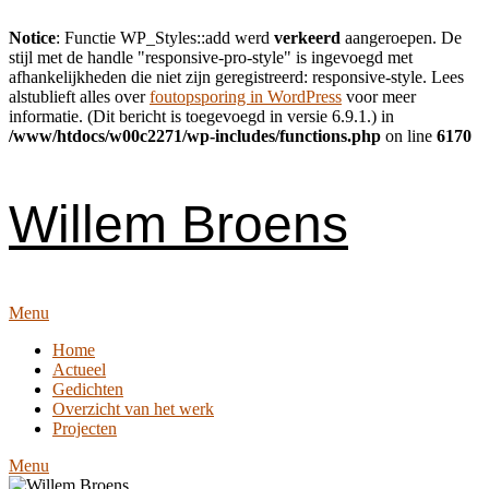
Notice
: Functie WP_Styles::add werd
verkeerd
aangeroepen. De
stijl met de handle "responsive-pro-style" is ingevoegd met
afhankelijkheden die niet zijn geregistreerd: responsive-style. Lees
alstublieft alles over
foutopsporing in WordPress
voor meer
informatie. (Dit bericht is toegevoegd in versie 6.9.1.) in
/www/htdocs/w00c2271/wp-includes/functions.php
on line
6170
Skip
to
content
Willem Broens
Menu
Home
Actueel
Gedichten
Overzicht van het werk
Projecten
Menu