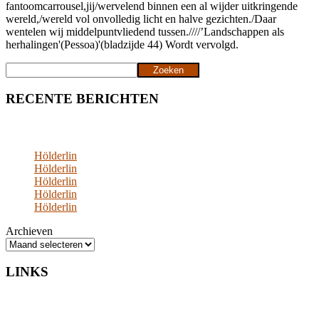
fantoomcarrousel,jij/wervelend binnen een al wijder uitkringende
wereld,/wereld vol onvolledig licht en halve gezichten./Daar
wentelen wij middelpuntvliedend tussen.////’Landschappen als
herhalingen'(Pessoa)'(bladzijde 44) Wordt vervolgd.
Zoeken
Zoeken
RECENTE BERICHTEN
Hölderlin
Hölderlin
Hölderlin
Hölderlin
Hölderlin
Archieven
LINKS