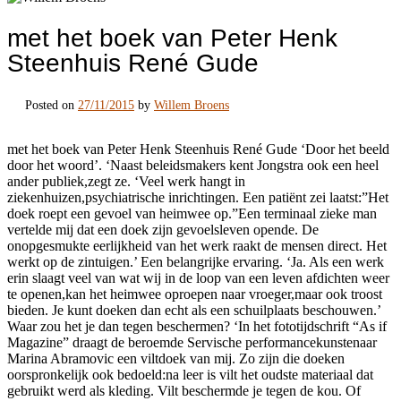
met het boek van Peter Henk
Steenhuis René Gude
Posted on
27/11/2015
by
Willem Broens
met het boek van Peter Henk Steenhuis René Gude ‘Door het beeld
door het woord’. ‘Naast beleidsmakers kent Jongstra ook een heel
ander publiek,zegt ze. ‘Veel werk hangt in
ziekenhuizen,psychiatrische inrichtingen. Een patiënt zei laatst:”Het
doek roept een gevoel van heimwee op.”Een terminaal zieke man
vertelde mij dat een doek zijn gevoelsleven opende. De
onopgesmukte eerlijkheid van het werk raakt de mensen direct. Het
werkt op de zintuigen.’ Een belangrijke ervaring. ‘Ja. Als een werk
erin slaagt veel van wat wij in de loop van een leven afdichten weer
te openen,kan het heimwee oproepen naar vroeger,maar ook troost
bieden. Je kunt doeken dan echt als een schuilplaats beschouwen.’
Waar zou het je dan tegen beschermen? ‘In het fototijdschrift “As if
Magazine” draagt de beroemde Servische performancekunstenaar
Marina Abramovic een viltdoek van mij. Zo zijn die doeken
oorspronkelijk ook bedoeld:na leer is vilt het oudste materiaal dat
gebruikt werd als kleding. Vilt beschermde je tegen de kou. Of