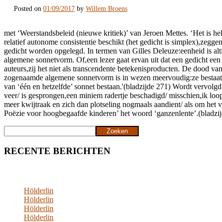
Posted on
01/09/2017
by
Willem Broens
met ‘Weerstandsbeleid (nieuwe kritiek)’ van Jeroen Mettes. ‘Het is he
relatief autonome consistentie beschikt (het gedicht is simplex),zegge
gedicht worden opgelegd. In termen van Gilles Deleuze:eenheid is al
algemene sonnetvorm. Of,een lezer gaat ervan uit dat een gedicht een 
auteurs,zij het niet als transcendente betekenisproducten. De dood van
zogenaamde algemene sonnetvorm is in wezen meervoudig:ze bestaat uit 
van ‘één en hetzelfde’ sonnet bestaan.'(bladzijde 271) Wordt vervolgd
veer/ is gesprongen,een miniem radertje beschadigd/ misschien,ik loop
meer kwijtraak en zich dan plotseling nogmaals aandient/ als om het v
Poëzie voor hoogbegaafde kinderen’ het woord ‘ganzenlente’.(bladzij
Zoeken
Zoeken
RECENTE BERICHTEN
Hölderlin
Hölderlin
Hölderlin
Hölderlin