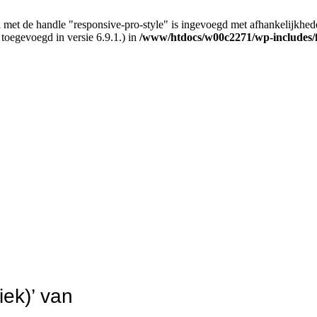
 met de handle "responsive-pro-style" is ingevoegd met afhankelijkheden d
 toegevoegd in versie 6.9.1.) in
/www/htdocs/w00c2271/wp-includes/
iek)’ van