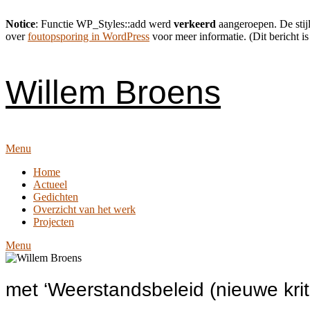
Notice
: Functie WP_Styles::add werd
verkeerd
aangeroepen. De stijl
over
foutopsporing in WordPress
voor meer informatie. (Dit bericht is
Skip
to
content
Willem Broens
Menu
Home
Actueel
Gedichten
Overzicht van het werk
Projecten
Menu
met ‘Weerstandsbeleid (nieuwe krit