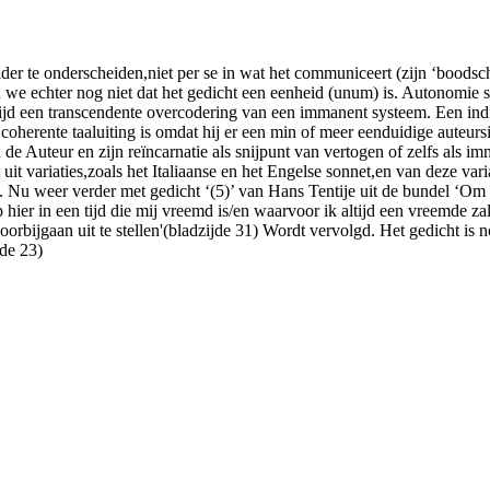
lder te onderscheiden,niet per se in wat het communiceert (zijn ‘boodsc
n we echter nog niet dat het gedicht een eenheid (unum) is. Autonomie s
tijd een transcendente overcodering van een immanent systeem. Een ind
coherente taaluiting is omdat hij er een min of meer eenduidige auteursi
 de Auteur en zijn reïncarnatie als snijpunt van vertogen of zelfs als i
variaties,zoals het Italiaanse en het Engelse sonnet,en van deze variat
. Nu weer verder met gedicht ‘(5)’ van Hans Tentije uit de bundel ‘Om en
 hier in een tijd die mij vreemd is/en waarvoor ik altijd een vreemde z
oorbijgaan uit te stellen'(bladzijde 31) Wordt vervolgd. Het gedicht is 
de 23)