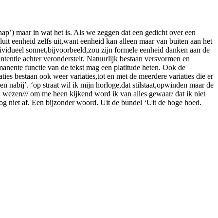
hap’) maar in wat het is. Als we zeggen dat een gedicht over een
luit eenheid zelfs uit,want eenheid kan alleen maar van buiten aan het
ividueel sonnet,bijvoorbeeld,zou zijn formele eenheid danken aan de
ntentie achter veronderstelt. Natuurlijk bestaan versvormen en
mmanente functie van de tekst mag een platitude heten. Ook de
ies bestaan ook weer variaties,tot en met de meerdere variaties die er
 nabij’. ‘op straat wil ik mijn horloge,dat stilstaat,opwinden maar de
al wezen/// om me heen kijkend word ik van alles gewaar/ dat ik niet
nog niet af. Een bijzonder woord. Uit de bundel ‘Uit de hoge hoed.