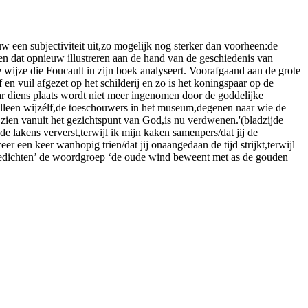
w een subjectiviteit uit,zo mogelijk nog sterker dan voorheen:de
en dat opnieuw illustreren aan de hand van de geschiedenis van
wijze die Foucault in zijn boek analyseert. Voorafgaand aan de grote
 en vuil afgezet op het schilderij en zo is het koningspaar op de
ar diens plaats wordt niet meer ingenomen door de goddelijke
n alleen wijzélf,de toeschouwers in het museum,degenen naar wie de
et zien vanuit het gezichtspunt van God,is nu verdwenen.'(bladzijde
e lakens ververst,terwijl ik mijn kaken samenpers/dat jij de
er een keer wanhopig trien/dat jij onaangedaan de tijd strijkt,terwijl
e gedichten’ de woordgroep ‘de oude wind beweent met as de gouden