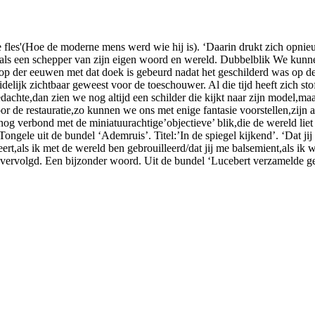
 fles'(Hoe de moderne mens werd wie hij is). ‘Daarin drukt zich opnieu
t als een schepper van zijn eigen woord en wereld. Dubbelblik We kunn
p der eeuwen met dat doek is gebeurd nadat het geschilderd was op de 
delijk zichtbaar geweest voor de toeschouwer. Al die tijd heeft zich stof
dachte,dan zien we nog altijd een schilder die kijkt naar zijn model,ma
oor de restauratie,zo kunnen we ons met enige fantasie voorstellen,zij
ij nog verbond met de miniatuurachtige’objectieve’ blik,die de wereld li
ele uit de bundel ‘Ademruis’. Titel:’In de spiegel kijkend’. ‘Dat jij d
t,als ik met de wereld ben gebrouilleerd/dat jij me balsemient,als ik we
ordt vervolgd. Een bijzonder woord. Uit de bundel ‘Lucebert verzameld