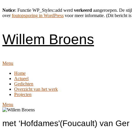
Notice
: Functie WP_Styles::add werd
verkeerd
aangeroepen. De stijl
over
foutopsporing in WordPress
voor meer informatie. (Dit bericht is
Skip
to
content
Willem Broens
Menu
Home
Actueel
Gedichten
Overzicht van het werk
Projecten
Menu
met ‘Hofdames'(Foucault) van Ger 