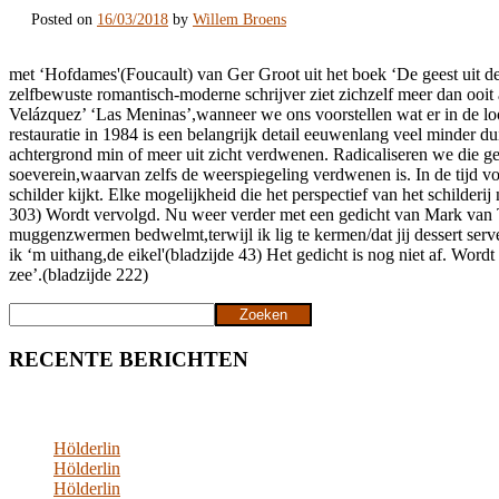
Posted on
16/03/2018
by
Willem Broens
met ‘Hofdames'(Foucault) van Ger Groot uit het boek ‘De geest uit de
zelfbewuste romantisch-moderne schrijver ziet zichzelf meer dan ooi
Velázquez’ ‘Las Meninas’,wanneer we ons voorstellen wat er in de loo
restauratie in 1984 is een belangrijk detail eeuwenlang veel minder dui
achtergrond min of meer uit zicht verdwenen. Radicaliseren we die ge
soeverein,waarvan zelfs de weerspiegeling verdwenen is. In de tijd v
schilder kijkt. Elke mogelijkheid die het perspectief van het schilder
303) Wordt vervolgd. Nu weer verder met een gedicht van Mark van Tong
muggenzwermen bedwelmt,terwijl ik lig te kermen/dat jij dessert serveer
ik ‘m uithang,de eikel'(bladzijde 43) Het gedicht is nog niet af. W
zee’.(bladzijde 222)
Zoeken
Zoeken
RECENTE BERICHTEN
Hölderlin
Hölderlin
Hölderlin