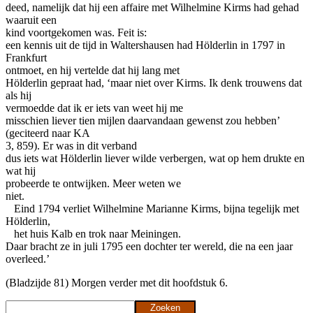
deed, namelijk dat hij een affaire met Wilhelmine Kirms had gehad
waaruit een
kind voortgekomen was. Feit is:
een kennis uit de tijd in Waltershausen had Hölderlin in 1797 in
Frankfurt
ontmoet, en hij vertelde dat hij lang met
Hölderlin gepraat had, ‘maar niet over Kirms. Ik denk trouwens dat
als hij
vermoedde dat ik er iets van weet hij me
misschien liever tien mijlen daarvandaan gewenst zou hebben’
(geciteerd naar KA
3, 859). Er was in dit verband
dus iets wat Hölderlin liever wilde verbergen, wat op hem drukte en
wat hij
probeerde te ontwijken. Meer weten we
niet.
Eind 1794 verliet Wilhelmine Marianne Kirms, bijna tegelijk met
Hölderlin,
het huis Kalb en trok naar Meiningen.
Daar bracht ze in juli 1795 een dochter ter wereld, die na een jaar
overleed.’
(Bladzijde 81) Morgen verder met dit hoofdstuk 6.
Zoeken
Zoeken