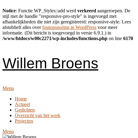
Notice
: Functie WP_Styles::add werd
verkeerd
aangeroepen. De
stijl met de handle "responsive-pro-style" is ingevoegd met
afhankelijkheden die niet zijn geregistreerd: responsive-style. Lees
alstublieft alles over
foutopsporing in WordPress
voor meer
informatie. (Dit bericht is toegevoegd in versie 6.9.1.) in
/www/htdocs/w00c2271/wp-includes/functions.php
on line
6170
Skip
to
content
Willem Broens
Menu
Home
Actueel
Gedichten
Overzicht van het werk
Projecten
Menu