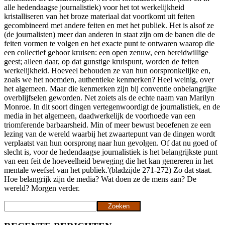
alle hedendaagse journalistiek) voor het tot werkelijkheid
kristalliseren van het broze materiaal dat voortkomt uit feiten
gecombineerd met andere feiten en met het publiek. Het is alsof ze
(de journalisten) meer dan anderen in staat zijn om de banen die de
feiten vormen te volgen en het exacte punt te ontwaren waarop die
een collectief gehoor kruisen: een open zenuw, een bereidwillige
geest; alleen daar, op dat gunstige kruispunt, worden de feiten
werkelijkheid. Hoeveel behouden ze van hun oorspronkelijke en,
zoals we het noemden, authentieke kenmerken? Heel weinig, over
het algemeen. Maar die kenmerken zijn bij conventie onbelangrijke
overblijfselen geworden. Net zoiets als de echte naam van Marilyn
Monroe. In dit soort dingen vertegenwoordigt de journalistiek, en de
media in het algemeen, daadwerkelijk de voorhoede van een
triomferende barbaarsheid. Min of meer bewust beoefenen ze een
lezing van de wereld waarbij het zwaartepunt van de dingen wordt
verplaatst van hun oorsprong naar hun gevolgen. Of dat nu goed of
slecht is, voor de hedendaagse journalistiek is het belangrijkste punt
van een feit de hoeveelheid beweging die het kan genereren in het
mentale weefsel van het publiek.'(bladzijde 271-272) Zo dat staat.
Hoe belangrijk zijn de media? Wat doen ze de mens aan? De
wereld? Morgen verder.
Zoeken
Zoeken