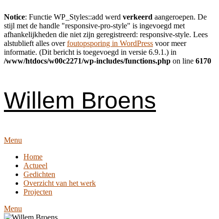
Notice
: Functie WP_Styles::add werd
verkeerd
aangeroepen. De
stijl met de handle "responsive-pro-style" is ingevoegd met
afhankelijkheden die niet zijn geregistreerd: responsive-style. Lees
alstublieft alles over
foutopsporing in WordPress
voor meer
informatie. (Dit bericht is toegevoegd in versie 6.9.1.) in
/www/htdocs/w00c2271/wp-includes/functions.php
on line
6170
Skip
to
content
Willem Broens
Menu
Home
Actueel
Gedichten
Overzicht van het werk
Projecten
Menu