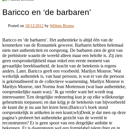
Baricco en ‘de barbaren’
Posted on
18/12/2012
by
Willem Broens
Baricco en ‘de barbaren’. Het authentieke is altijd één van de
kenmerken van de Romantiek geweest. Barbaren hebben helemaal
niets met authenticiteit en oorsprong. De barbaren zien de grot van
de prehistorie waarin de wereld alleen maar een belofte is. Zij zien
geen oorspronkelijkheid maar enkel een eerste moment van
gevaarlijke breekbaarheid, de kracht van de betekenis is ergens
anders. Later. Baricco geeft een voorbeeld. Marilyn Monroe.’Wat
werkelijk authentiek is, van haar persoon, is wat er van die persoon
is gekristalliseerd in de collectieve waarneming. Marilyn Monroe is
Marilyn Monroe, niet Norma Jean Mortenson (wat haar authentieke,
oorspronkelijke naam was).’ Ik ga verder want het wordt nog
interessanter.’Een dergelijke redenering kun je op elke willekeurige
gebeurtenis toepassen; en dan krijg je de betekenis van bijvoorbeeld
de krant die je nu aan het lezen bent.(Baricco’s boek stond
oorspronkelijk in artikelen in een krant;wb)Denk je dat men op deze
pagina’s probeert het authentieke gezicht van de wereld te
reconstrueren? Er is geen spoor van een dergelijke ambitie te
bekennen. Er is daarentegen wel een formidabel talent (hier en in