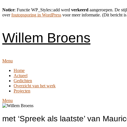
Notice
: Functie WP_Styles::add werd
verkeerd
aangeroepen. De stijl
over
foutopsporing in WordPress
voor meer informatie. (Dit bericht is
Skip
to
content
Willem Broens
Menu
Home
Actueel
Gedichten
Overzicht van het werk
Projecten
Menu
met ‘Spreek als laatste’ van Mauri