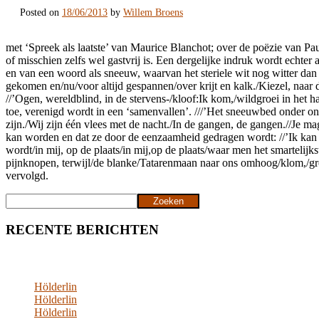
Posted on
18/06/2013
by
Willem Broens
met ‘Spreek als laatste’ van Maurice Blanchot; over de poëzie van Pau
of misschien zelfs wel gastvrij is. Een dergelijke indruk wordt echter 
en van een woord als sneeuw, waarvan het steriele wit nog witter dan 
gekomen en/nu/voor altijd gespannen/over krijt en kalk./Kiezel, naar 
//’Ogen, wereldblind, in de stervens-/kloof:Ik kom,/wildgroei in het hart
toe, verenigd wordt in een ‘samenvallen’. ///’Het sneeuwbed onder ons b
zijn./Wij zijn één vlees met de nacht./In de gangen, de gangen.//Je mag
kan worden en dat ze door de eenzaamheid gedragen wordt: //’Ik kan je
wordt/in mij, op de plaats/in mij,op de plaats/waar men het smartelijk
pijnknopen, terwijl/de blanke/Tatarenmaan naar ons omhoog/klom,/groef
vervolgd.
Zoeken
Zoeken
RECENTE BERICHTEN
Hölderlin
Hölderlin
Hölderlin