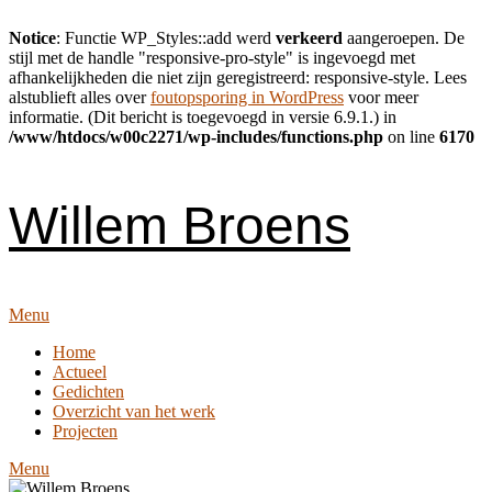
Notice
: Functie WP_Styles::add werd
verkeerd
aangeroepen. De
stijl met de handle "responsive-pro-style" is ingevoegd met
afhankelijkheden die niet zijn geregistreerd: responsive-style. Lees
alstublieft alles over
foutopsporing in WordPress
voor meer
informatie. (Dit bericht is toegevoegd in versie 6.9.1.) in
/www/htdocs/w00c2271/wp-includes/functions.php
on line
6170
Skip
to
content
Willem Broens
Menu
Home
Actueel
Gedichten
Overzicht van het werk
Projecten
Menu