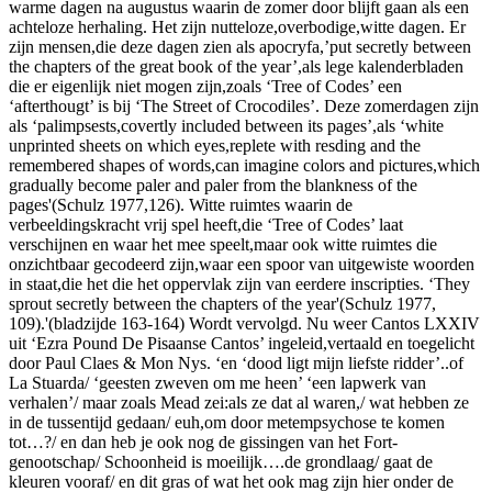
warme dagen na augustus waarin de zomer door blijft gaan als een
achteloze herhaling. Het zijn nutteloze,overbodige,witte dagen. Er
zijn mensen,die deze dagen zien als apocryfa,’put secretly between
the chapters of the great book of the year’,als lege kalenderbladen
die er eigenlijk niet mogen zijn,zoals ‘Tree of Codes’ een
‘afterthougt’ is bij ‘The Street of Crocodiles’. Deze zomerdagen zijn
als ‘palimpsests,covertly included between its pages’,als ‘white
unprinted sheets on which eyes,replete with resding and the
remembered shapes of words,can imagine colors and pictures,which
gradually become paler and paler from the blankness of the
pages'(Schulz 1977,126). Witte ruimtes waarin de
verbeeldingskracht vrij spel heeft,die ‘Tree of Codes’ laat
verschijnen en waar het mee speelt,maar ook witte ruimtes die
onzichtbaar gecodeerd zijn,waar een spoor van uitgewiste woorden
in staat,die het die het oppervlak zijn van eerdere inscripties. ‘They
sprout secretly between the chapters of the year'(Schulz 1977,
109).'(bladzijde 163-164) Wordt vervolgd. Nu weer Cantos LXXIV
uit ‘Ezra Pound De Pisaanse Cantos’ ingeleid,vertaald en toegelicht
door Paul Claes & Mon Nys. ‘en ‘dood ligt mijn liefste ridder’..of
La Stuarda/ ‘geesten zweven om me heen’ ‘een lapwerk van
verhalen’/ maar zoals Mead zei:als ze dat al waren,/ wat hebben ze
in de tussentijd gedaan/ euh,om door metempsychose te komen
tot…?/ en dan heb je ook nog de gissingen van het Fort-
genootschap/ Schoonheid is moeilijk….de grondlaag/ gaat de
kleuren vooraf/ en dit gras of wat het ook mag zijn hier onder de