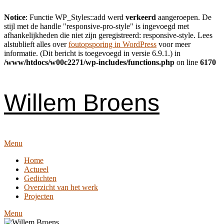
Notice
: Functie WP_Styles::add werd
verkeerd
aangeroepen. De
stijl met de handle "responsive-pro-style" is ingevoegd met
afhankelijkheden die niet zijn geregistreerd: responsive-style. Lees
alstublieft alles over
foutopsporing in WordPress
voor meer
informatie. (Dit bericht is toegevoegd in versie 6.9.1.) in
/www/htdocs/w00c2271/wp-includes/functions.php
on line
6170
Skip
to
content
Willem Broens
Menu
Home
Actueel
Gedichten
Overzicht van het werk
Projecten
Menu