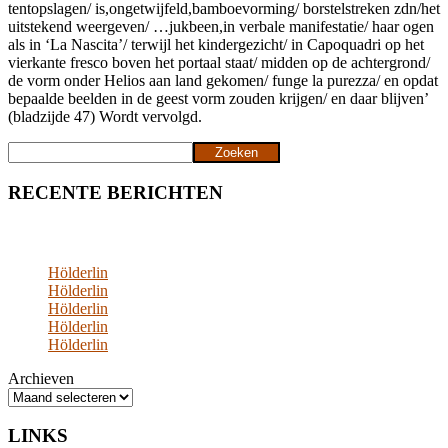
tentopslagen/ is,ongetwijfeld,bamboevorming/ borstelstreken zdn/het
uitstekend weergeven/ …jukbeen,in verbale manifestatie/ haar ogen
als in ‘La Nascita’/ terwijl het kindergezicht/ in Capoquadri op het
vierkante fresco boven het portaal staat/ midden op de achtergrond/
de vorm onder Helios aan land gekomen/ funge la purezza/ en opdat
bepaalde beelden in de geest vorm zouden krijgen/ en daar blijven’
(bladzijde 47) Wordt vervolgd.
Zoeken
Zoeken
RECENTE BERICHTEN
Hölderlin
Hölderlin
Hölderlin
Hölderlin
Hölderlin
Archieven
LINKS