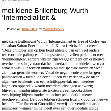
met kiene Brillenburg Wurth
‘Intermedialiteit &
Posted on
18/02/2014
by
Willem Broens
met kiene Brillenburg Wurth ‘Intermedialiteit & Tree of Codes van
Jonathan Safran Foer’, ondertitel ‘Kunst is zichzelf niet meer’.
‘Deze principes zijn op hun beurt afgeleid van een veel oudere
tekstvorm:de palimpsest. Palimpsesten zijn vellen perkament met
‘herinneringen’. eerdere teksten zijn weggeschraapt om er nieuwe
overheen te schrijven,omdat het materiaal in de middeleeuwen zo
schaars was. Die teksten kunnen nu met speciale middelen weer
zichtbaar gemaakt worden. Vanaf de negentiende eeuw kregen
palimpsesten – toen al objecten uit een ver verleden – de meer
algemene betekenis van een schrijfoppervlak met meerdere
lagen:een oppervlak waarin meerdere tekstlagen aanwezig
blijven,en waarbij uitgewiste teksten als een spookachtige
verschijning blijven rondwaren achter (of onder)de nieuw
geschreven tekst. De oude teksten schijnen letterlijk door de nieuwe
heen. In ‘The Street of Crocodiles’ verwijst de verteller naar de
palimpsest wanneer hij het heeft over een overvloedige tijd,de