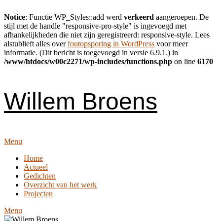
Notice
: Functie WP_Styles::add werd
verkeerd
aangeroepen. De
stijl met de handle "responsive-pro-style" is ingevoegd met
afhankelijkheden die niet zijn geregistreerd: responsive-style. Lees
alstublieft alles over
foutopsporing in WordPress
voor meer
informatie. (Dit bericht is toegevoegd in versie 6.9.1.) in
/www/htdocs/w00c2271/wp-includes/functions.php
on line
6170
Skip
to
content
Willem Broens
Menu
Home
Actueel
Gedichten
Overzicht van het werk
Projecten
Menu