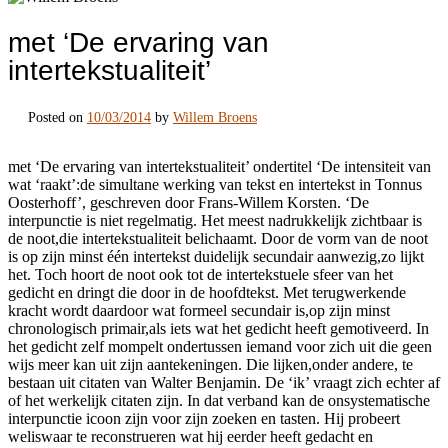
met ‘De ervaring van
intertekstualiteit’
Posted on
10/03/2014
by
Willem Broens
met ‘De ervaring van intertekstualiteit’ ondertitel ‘De intensiteit van
wat ‘raakt’:de simultane werking van tekst en intertekst in Tonnus
Oosterhoff’, geschreven door Frans-Willem Korsten. ‘De
interpunctie is niet regelmatig. Het meest nadrukkelijk zichtbaar is
de noot,die intertekstualiteit belichaamt. Door de vorm van de noot
is op zijn minst één intertekst duidelijk secundair aanwezig,zo lijkt
het. Toch hoort de noot ook tot de intertekstuele sfeer van het
gedicht en dringt die door in de hoofdtekst. Met terugwerkende
kracht wordt daardoor wat formeel secundair is,op zijn minst
chronologisch primair,als iets wat het gedicht heeft gemotiveerd. In
het gedicht zelf mompelt ondertussen iemand voor zich uit die geen
wijs meer kan uit zijn aantekeningen. Die lijken,onder andere, te
bestaan uit citaten van Walter Benjamin. De ‘ik’ vraagt zich echter af
of het werkelijk citaten zijn. In dat verband kan de onsystematische
interpunctie icoon zijn voor zijn zoeken en tasten. Hij probeert
weliswaar te reconstrueren wat hij eerder heeft gedacht en