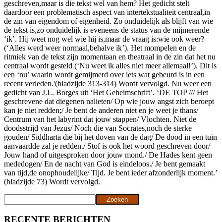
geschreven,maar is die tekst wel van hem? Het gedicht stelt
daardoor een problematisch aspect van intertekstualiteit centraal,in
de zin van eigendom of eigenheid. Zo onduidelijk als blijft van wie
de tekst is,zo onduidelijk is eveneens de status van de mijmerende
‘ik’. Hij weet nog wel wie hij is,maar de vraag is:wie ook weer?
(‘Alles werd weer normaal,behalve ik’). Het mompelen en de
ritmiek van de tekst zijn momentaan en theatraal in de zin dat het nu
centraal wordt gesteld (‘Nu weet ik alles niet meer allemaal!’). Dit is
een ‘nu’ waarin wordt gemijmerd over iets wat gebeurd is in een
recent verleden.'(bladzijde 313-314) Wordt vervolgd. Nu weer een
gedicht van J.L. Borges uit ‘Het Geheimschrift’. ‘DE TOP /// Het
geschrevene dat diegenen nalieten/ Op wie jouw angst zich beroept
kan je niet redden;/ Je bent de anderen niet en je weet je thans/
Centrum van het labyrint dat jouw stappen/ Vlochten. Niet de
doodsstrijd van Jezus/ Noch die van Socrates,noch de sterke
gouden/ Siddharta die bij het doven van de dag/ De dood in een tuin
aanvaardde zal je redden./ Stof is ook het woord geschreven door/
Jouw hand of uitgesproken door jouw mond./ De Hades kent geen
mededogen/ En de nacht van God is eindeloos./ Je bent gemaakt
van tijd,de onophoudelijke/ Tijd. Je bent ieder afzonderlijk moment.’
(bladzijde 73) Wordt vervolgd.
Zoeken
Zoeken
RECENTE BERICHTEN