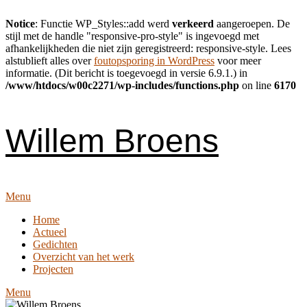
Notice
: Functie WP_Styles::add werd
verkeerd
aangeroepen. De
stijl met de handle "responsive-pro-style" is ingevoegd met
afhankelijkheden die niet zijn geregistreerd: responsive-style. Lees
alstublieft alles over
foutopsporing in WordPress
voor meer
informatie. (Dit bericht is toegevoegd in versie 6.9.1.) in
/www/htdocs/w00c2271/wp-includes/functions.php
on line
6170
Skip
to
content
Willem Broens
Menu
Home
Actueel
Gedichten
Overzicht van het werk
Projecten
Menu