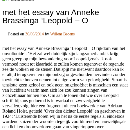
met het essay van Anneke
Brassinga ‘Leopold – O
Posted on
30/06/2014
by
Willem Broens
met het essay van Anneke Brassinga ‘Leopold – O rijkdom van het
onvoltooide’. ‘Het zal wel duidelijk zijn langzamerhand:ik krijg
geen greep op mijn bewondering voor Leopold,zoals ik ook
vermoed nooit tot klaarheid te zullen komen tegenover de regen,de
zee,de wolken en de stenen.Dat spijt me niet,want daardoor kan ik
er altijd terugkeren en mijn ontzag ongeschonden hervinden zonder
toevlucht te hoeven nemen tot enige vorm van gelovigheid. Smart is
tenslotte geen geloof en ook geen ongeloof;het is misschien een staat
van luciditeit waarin men zich los zou kunnen zingen van
zichzelf,naar binnen toe. Om aan te tonen dat wie over Leopold
schrift bijkans gedoemd is in wartaal en zweverigheid te
vervallen,volgt hier een fragment uit een boekwerkje van Adriaan
Roland Holst, getiteld ‘Over den dichter Leopold’ en geschreven in
1924: ‘Luisterende horen wij in het na de eerste regels al eindeloos
wordend suizen der woorden tegelijk voortdurend en nauwelijks,als
een licht en droomverloren gaan van vingertoppen over