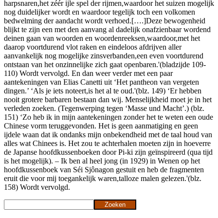
harpsnaren,het zéér ijle spel der rijmen,waardoor het suizen mogelijk
nog duidelijker wordt en waardoor tegelijk toch een volkomen
bedwelming der aandacht wordt verhoed.[….]Deze bewogenheid
blijkt te zijn een met den aanvang al dadelijk onafzienbaar wordend
deinen gaan van woorden en woordenreeksen,waardoor,met het
daarop voortdurend vlot raken en eindeloos afdrijven aller
aanvankelijk nog mogelijke zinsverbanden,een even voortdurend
ontstaan van het onzinnelijke zich gaat openbaren.'(bladzijde 109-
110) Wordt vervolgd. En dan weer verder met een paar
aantekeningen van Elias Canetti uit ‘Het pantheon van vergeten
dingen.’ ‘Als je iets noteert,is het al te oud.'(blz. 149) ‘Er hebben
nooit grotere barbaren bestaan dan wij. Menselijkheid moet je in het
verleden zoeken. (Tegenwerping tegen ‘Masse und Macht’.) (blz.
151) ‘Zo heb ik in mijn aantekeningen zonder het te weten een oude
Chinese vorm teruggevonden. Het is geen aanmatiging en geen
ijdele waan dat ik ondanks mijn onbekendheid met de taal houd van
alles wat Chinees is. Het zou te achterhalen moeten zijn in hoeverre
de Japanse hoofdkussenboeken door Pi-ki zijn geïnspireerd (qua tijd
is het mogelijk). – Ik ben al heel jong (in 1929) in Wenen op het
hoofdkussenboek van Séi Sjônagon gestuit en heb de fragmenten
eruit die voor mij toegankelijk waren,talloze malen gelezen.'(blz.
158) Wordt vervolgd.
Zoeken
Zoeken