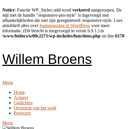
Notice
: Functie WP_Styles::add werd
verkeerd
aangeroepen. De
stijl met de handle "responsive-pro-style" is ingevoegd met
afhankelijkheden die niet zijn geregistreerd: responsive-style. Lees
alstublieft alles over
foutopsporing in WordPress
voor meer
informatie. (Dit bericht is toegevoegd in versie 6.9.1.) in
/www/htdocs/w00c2271/wp-includes/functions.php
on line
6170
Skip
to
content
Willem Broens
Menu
Home
Actueel
Gedichten
Overzicht van het werk
Projecten
Menu