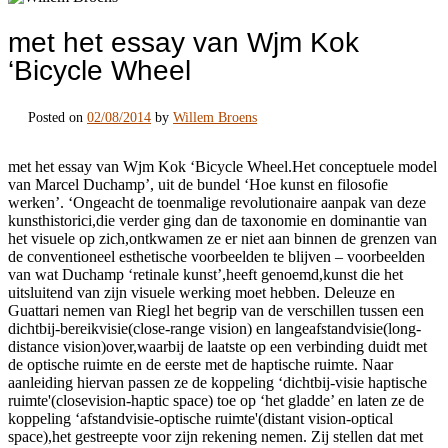
met het essay van Wjm Kok
‘Bicycle Wheel
Posted on
02/08/2014
by
Willem Broens
met het essay van Wjm Kok ‘Bicycle Wheel.Het conceptuele model
van Marcel Duchamp’, uit de bundel ‘Hoe kunst en filosofie
werken’. ‘Ongeacht de toenmalige revolutionaire aanpak van deze
kunsthistorici,die verder ging dan de taxonomie en dominantie van
het visuele op zich,ontkwamen ze er niet aan binnen de grenzen van
de conventioneel esthetische voorbeelden te blijven – voorbeelden
van wat Duchamp ‘retinale kunst’,heeft genoemd,kunst die het
uitsluitend van zijn visuele werking moet hebben. Deleuze en
Guattari nemen van Riegl het begrip van de verschillen tussen een
dichtbij-bereikvisie(close-range vision) en langeafstandvisie(long-
distance vision)over,waarbij de laatste op een verbinding duidt met
de optische ruimte en de eerste met de haptische ruimte. Naar
aanleiding hiervan passen ze de koppeling ‘dichtbij-visie haptische
ruimte'(closevision-haptic space) toe op ‘het gladde’ en laten ze de
koppeling ‘afstandvisie-optische ruimte'(distant vision-optical
space),het gestreepte voor zijn rekening nemen. Zij stellen dat met