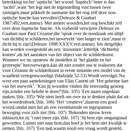
betrekking tot het ‘optische’ het woord ‘haptisch’ beter is dan
’tactiel’,want ‘het legt niet de tegenstelling vast tussen twee
zintuigen,maar prikkelt de aanname dat het oog zelf deze non-
optische functie kan vervullen'(Deleuze & Guattari
1987:492,vert.auteur). Met andere woorden,het oog beschikt zelf
over deze haptische functie. Als vorbeeld verwijzen Deleuze en
Guattari naar Paul Cézanne,die ‘sprak over de noodzaak om altijd
van dichtbij te schilderen,het tarweveld ‘niet langer te zien’,maar er
dicht bij te zijn'(Deleuze 1998:XXXV,vert.auteur). Iets dergelijks
kan worden voorgesteld als een ‘inzoomen’,letterlijk ‘dichterbij
komen’,als het aanraken van het object van de schilderkunst.
Wanneer we nu opnieuw de modellen in ‘het gladde en het
gestreepte’ heroverwegen,kan dit niet zonder ons te realiseren dat
voor Cézanne de schilderkunst in eerste instantie een model van de
waarheid vertegenwoordigt.'(bladzijde 52-53) Wordt vervolgd. Nu
weer een paar aantekeningen van Elias Canetti uit ‘Het geheime hart
van het uurwerk’. ‘Kun jij woorden vinden die eenvoudig genoeg
zijn,zonder een belofte te doen?'(blz. 105) ‘Een naam ongedaan
maken.'(blz. 105) ‘Wie niets heeft om over na te denken plukt dat uit
het woordenboek,'(blz. 106) ‘Het ‘creatieve’,daarom een goed
woord,omdat men het als een voortdurende en ingespannen
beweging voor zich ziet.'(blz. 107) ‘Bekenden nieuw leven
inblazen,tot zij ’t niet meer zijn.'(blz. 107) ‘Jij bent zijn omgangstaal
geworden. Luister niet naar hem,dan hoef je het hem niet kwalijk te
nemen.'(blz. 107) ‘Een taal,waarin nooit een vraag wordt gesteld.