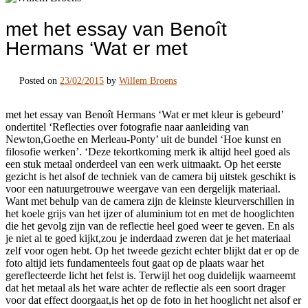
met het essay van Benoît
Hermans ‘Wat er met
Posted on
23/02/2015
by
Willem Broens
met het essay van Benoît Hermans ‘Wat er met kleur is gebeurd’
ondertitel ‘Reflecties over fotografie naar aanleiding van
Newton,Goethe en Merleau-Ponty’ uit de bundel ‘Hoe kunst en
filosofie werken’. ‘Deze tekortkoming merk ik altijd heel goed als
een stuk metaal onderdeel van een werk uitmaakt. Op het eerste
gezicht is het alsof de techniek van de camera bij uitstek geschikt is
voor een natuurgetrouwe weergave van een dergelijk materiaal.
Want met behulp van de camera zijn de kleinste kleurverschillen in
het koele grijs van het ijzer of aluminium tot en met de hooglichten
die het gevolg zijn van de reflectie heel goed weer te geven. En als
je niet al te goed kijkt,zou je inderdaad zweren dat je het materiaal
zelf voor ogen hebt. Op het tweede gezicht echter blijkt dat er op de
foto altijd iets fundamenteels fout gaat op de plaats waar het
gereflecteerde licht het felst is. Terwijl het oog duidelijk waarneemt
dat het metaal als het ware achter de reflectie als een soort drager
voor dat effect doorgaat,is het op de foto in het hooglicht net alsof er