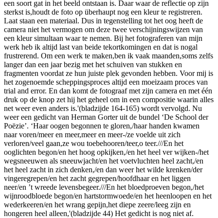
een soort gat in het beeld ontstaan is. Daar waar de reflectie op zijn
sterkst is,houdt de foto op überhaupt nog een kleur te registreren.
Laat staan een materiaal. Dus in tegenstelling tot het oog heeft de
camera niet het vermogen om deze twee verschijningswijzen van
een kleur simultaan waar te nemen. Bij het fotograferen van mijn
werk heb ik altijd last van beide tekortkomingen en dat is nogal
frustrerend. Om een werk te maken,ben ik vaak maanden,soms zelfs
langer dan een jaar bezig met het schuiven van stukken en
fragmenten voordat ze hun juiste plek gevonden hebben. Voor mij is
het zogenoemde scheppingsproces altijd een moeizaam proces van
trial and error. En dan komt de fotograaf met zijn camera en met één
druk op de knop zet hij het geheel om in een compositie waarin alles
net weer even anders is.'(bladzijde 164-165) wordt vervolgd. Nu
weer een gedicht van Herman Gorter uit de bundel ‘De School der
Poëzie’. ‘Haar oogen begonnen te gloren,/haar handen kwamen
naar voren/meer en meer,meer en meer-/ze voelde uit zich
verloren/veel gaan,ze wou toebehooren/teer,o teer.///En het
ooglichten begon/en het hoog opkijken,/en het heel ver wijken-/het
wegsneeuwen als sneeuwjacht/en het voetvluchten heel zacht,/en
het heel zacht in zich denken,/en dan weer het wilde krenken/der
vingeregrepen/en het zacht gegrepen/hoofdhaar en het liggen
neer/en ’t wreede levensbegeer.///En het bloedproeven begon,/het
wijnroodbloede begon/en hartstormwoede/en het heenloopen en het
wederkeeren/en het wrang gepijn,het diepe zeere/leeg zijn en
hongeren heel alleen,'(bladzijde 44) Het gedicht is nog niet af.