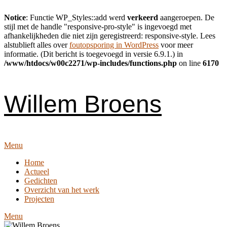
Notice
: Functie WP_Styles::add werd
verkeerd
aangeroepen. De
stijl met de handle "responsive-pro-style" is ingevoegd met
afhankelijkheden die niet zijn geregistreerd: responsive-style. Lees
alstublieft alles over
foutopsporing in WordPress
voor meer
informatie. (Dit bericht is toegevoegd in versie 6.9.1.) in
/www/htdocs/w00c2271/wp-includes/functions.php
on line
6170
Skip
to
content
Willem Broens
Menu
Home
Actueel
Gedichten
Overzicht van het werk
Projecten
Menu