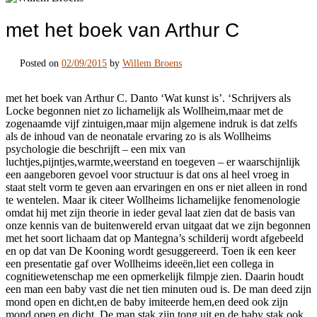
met het boek van Arthur C
Posted on
02/09/2015
by
Willem Broens
met het boek van Arthur C. Danto ‘Wat kunst is’. ‘Schrijvers als
Locke begonnen niet zo lichamelijk als Wollheim,maar met de
zogenaamde vijf zintuigen,maar mijn algemene indruk is dat zelfs
als de inhoud van de neonatale ervaring zo is als Wollheims
psychologie die beschrijft – een mix van
luchtjes,pijntjes,warmte,weerstand en toegeven – er waarschijnlijk
een aangeboren gevoel voor structuur is dat ons al heel vroeg in
staat stelt vorm te geven aan ervaringen en ons er niet alleen in rond
te wentelen. Maar ik citeer Wollheims lichamelijke fenomenologie
omdat hij met zijn theorie in ieder geval laat zien dat de basis van
onze kennis van de buitenwereld ervan uitgaat dat we zijn begonnen
met het soort lichaam dat op Mantegna’s schilderij wordt afgebeeld
en op dat van De Kooning wordt gesuggereerd. Toen ik een keer
een presentatie gaf over Wollheims ideeën,liet een collega in
cognitiewetenschap me een opmerkelijk filmpje zien. Daarin houdt
een man een baby vast die net tien minuten oud is. De man deed zijn
mond open en dicht,en de baby imiteerde hem,en deed ook zijn
mond open en dicht. De man stak zijn tong uit en de baby stak ook