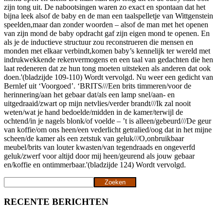
zijn tong uit. De nabootsingen waren zo exact en spontaan dat het
bijna leek alsof de baby en de man een taalspelletje van Wittgenstein
speelden,maar dan zonder woorden – alsof de man met het openen
van zijn mond de baby opdracht gaf zijn eigen mond te openen. En
als je de inductieve structuur zou reconstrueren die mensen en
monden met elkaar verbindt,komen baby’s kennelijk ter wereld met
indrukwekkende rekenvermogens en een taal van gedachten die hen
laat redeneren dat ze hun tong moeten uitsteken als anderen dat ook
doen.'(bladzijde 109-110) Wordt vervolgd. Nu weer een gedicht van
Bernlef uit ‘Voorgoed’. ‘BRITS///Een brits timmeren/voor de
herinnering/aan het gebaar dat/als een lamp snel/aan- en
uitgedraaid/zwart op mijn netvlies/verder brandt///Ik zal nooit
weten/wat je hand bedoelde/midden in de kamer/terwijl de
ochtend/in je nagels blonk/of voelde – ’t is alleen/gebeurd///De geur
van koffie/om ons heen/een vederlicht getralied/oog dat in het mijne
scheen/de kamer als een zetstuk van geluk///O,onbruikbaar
meubel/brits van louter kwasten/van tegendraads en ongeverfd
geluk/zwerf voor altijd door mij heen/geurend als jouw gebaar
en/koffie en ontimmerbaar.'(bladzijde 124) Wordt vervolgd.
Zoeken
Zoeken
RECENTE BERICHTEN