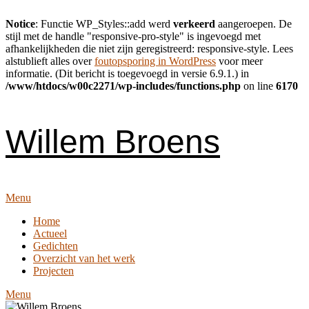
Notice
: Functie WP_Styles::add werd
verkeerd
aangeroepen. De
stijl met de handle "responsive-pro-style" is ingevoegd met
afhankelijkheden die niet zijn geregistreerd: responsive-style. Lees
alstublieft alles over
foutopsporing in WordPress
voor meer
informatie. (Dit bericht is toegevoegd in versie 6.9.1.) in
/www/htdocs/w00c2271/wp-includes/functions.php
on line
6170
Skip
to
content
Willem Broens
Menu
Home
Actueel
Gedichten
Overzicht van het werk
Projecten
Menu