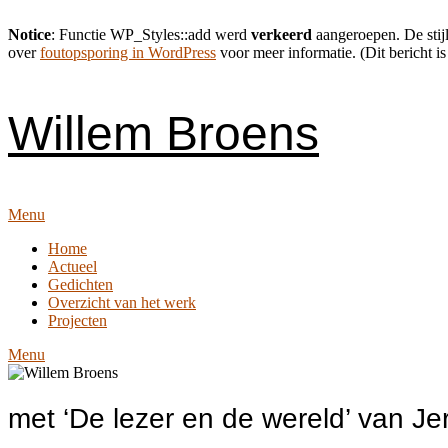
Notice
: Functie WP_Styles::add werd
verkeerd
aangeroepen. De stijl
over
foutopsporing in WordPress
voor meer informatie. (Dit bericht is
Skip
to
content
Willem Broens
Menu
Home
Actueel
Gedichten
Overzicht van het werk
Projecten
Menu
met ‘De lezer en de wereld’ van Je