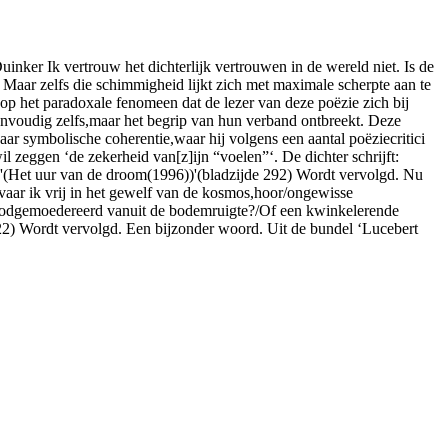
inker Ik vertrouw het dichterlijk vertrouwen in de wereld niet. Is de
Maar zelfs die schimmigheid lijkt zich met maximale scherpte aan te
’ op het paradoxale fenomeen dat de lezer van deze poëzie zich bij
envoudig zelfs,maar het begrip van hun verband ontbreekt. Deze
ar symbolische coherentie,waar hij volgens een aantal poëziecritici
il zeggen ‘de zekerheid van[z]ijn “voelen”‘. De dichter schrijft:
len'(Het uur van de droom(1996))'(bladzijde 292) Wordt vervolgd. Nu
ik vrij in het gewelf van de kosmos,hoor/ongewisse
it doodgemoedereerd vanuit de bodemruigte?/Of een kwinkelerende
 22) Wordt vervolgd. Een bijzonder woord. Uit de bundel ‘Lucebert