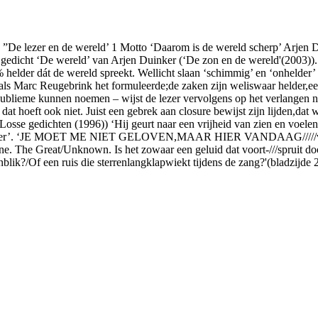
 ”De lezer en de wereld’ 1 Motto ‘Daarom is de wereld scherp’ Arjen Du
gedicht ‘De wereld’ van Arjen Duinker (‘De zon en de wereld'(2003)). 
 % helder dát de wereld spreekt. Wellicht slaan ‘schimmig’ en ‘onhelder
oals Marc Reugebrink het formuleerde;de zaken zijn weliswaar helder,e
sublieme kunnen noemen – wijst de lezer vervolgens op het verlangen na
t hoeft ook niet. Juist een gebrek aan closure bewijst zijn lijden,dat w
'(Losse gedichten (1996)) ‘Hij geurt naar een vrijheid van zien en voe
nde tier’. ‘JE MOET ME NIET GELOVEN,MAAR HIER VANDAAG/////vaar 
ingstone. The Great/Unknown. Is het zowaar een geluid dat voort-///spru
lik?/Of een ruis die sterrenlangklapwiekt tijdens de zang?'(bladzijde