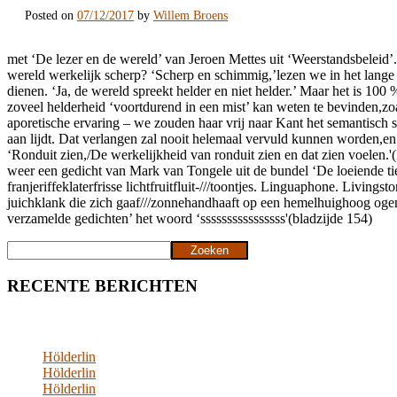
Posted on
07/12/2017
by
Willem Broens
met ‘De lezer en de wereld’ van Jeroen Mettes uit ‘Weerstandsbeleid’.
wereld werkelijk scherp? ‘Scherp en schimmig,’lezen we in het lange 
dienen. ‘Ja, de wereld spreekt helder en niet helder.’ Maar het is 100
zoveel helderheid ‘voortdurend in een mist’ kan weten te bevinden,z
aporetische ervaring – we zouden haar vrij naar Kant het semantisch 
aan lijdt. Dat verlangen zal nooit helemaal vervuld kunnen worden,en da
‘Ronduit zien,/De werkelijkheid van ronduit zien en dat zien voelen.
weer een gedicht van Mark van Tongele uit de bundel ‘De loeie
franjeriffeklaterfrisse lichtfruitfluit-///toontjes. Linguaphone. Liv
juichklank die zich gaaf///zonnehandhaaft op een hemelhuighoog ogenb
verzamelde gedichten’ het woord ‘ssssssssssssssss'(bladzijde 154)
Zoeken
Zoeken
RECENTE BERICHTEN
Hölderlin
Hölderlin
Hölderlin