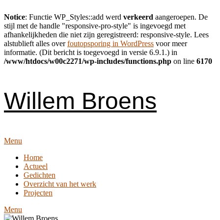
Notice
: Functie WP_Styles::add werd
verkeerd
aangeroepen. De
stijl met de handle "responsive-pro-style" is ingevoegd met
afhankelijkheden die niet zijn geregistreerd: responsive-style. Lees
alstublieft alles over
foutopsporing in WordPress
voor meer
informatie. (Dit bericht is toegevoegd in versie 6.9.1.) in
/www/htdocs/w00c2271/wp-includes/functions.php
on line
6170
Skip
to
content
Willem Broens
Menu
Home
Actueel
Gedichten
Overzicht van het werk
Projecten
Menu