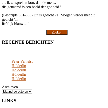
als ik zo spreken kon, dan de mens,
die genaamd is een beeld der godheid.’
(Bladzijde 351-353) Dit is gedicht 71. Morgen verder met dit
gedicht ‘In
liefelijk blauw…’
Zoeken
Zoeken
RECENTE BERICHTEN
Peter Verhelst
Hölderlin
Hölderlin
Hölderlin
Hölderlin
Archieven
LINKS