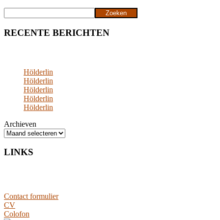
Zoeken
Zoeken
RECENTE BERICHTEN
Hölderlin
Hölderlin
Hölderlin
Hölderlin
Hölderlin
Archieven
LINKS
Contact formulier
CV
Colofon