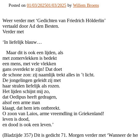
Posted on
01/03/2025
01/03/2025
by
Willem Broens
Weer verder met ‘Gedichten van Friedrich Hölderlin’
vertaald door Ad den Besten.
Verder met
‘In liefelijk blauw…
Maar dit is ook een lijden, als
met zomervlekken is bedekt
een mens, met vele vlekken
gans overdekt te zijn! Dat doet
de schone zon: zij naamlijk trekt alles in ’t licht.
De jongelingen geleidt zij met
haar stralen liefelijk als rozen.
Het lijden schijnt mij zo,
dat Oedipus heeft gedragen,
alsof een arme man
klaagt, dat hem iets ontbreekt.
O zoon van Laios, arme vreemdling in Griekenland!
leven is dood,
en dood is ook een leven.’
(Bladzijde 357) Dit is gedicht 71. Morgen verder met ‘Wanneer de h