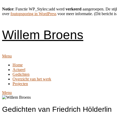
Notice
: Functie WP_Styles::add werd
verkeerd
aangeroepen. De stijl
over
foutopsporing in WordPress
voor meer informatie. (Dit bericht is
Skip
to
content
Willem Broens
Menu
Home
Actueel
Gedichten
Overzicht van het werk
Projecten
Menu
Gedichten van Friedrich Hölderlin